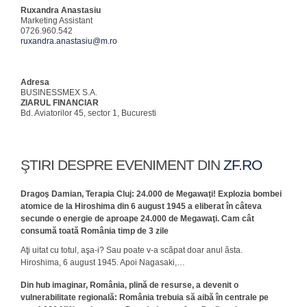
Ruxandra Anastasiu
Marketing Assistant
0726.960.542
ruxandra.anastasiu@m.ro
Adresa
BUSINESSMEX S.A.
ZIARUL FINANCIAR
Bd. Aviatorilor 45, sector 1, Bucuresti
ŞTIRI DESPRE EVENIMENT DIN
ZF.RO
Dragoş Damian, Terapia Cluj: 24.000 de Megawaţi! Explozia bombei
atomice de la Hiroshima din 6 august 1945 a eliberat în câteva
secunde o energie de aproape 24.000 de Megawaţi. Cam cât
consumă toată România timp de 3 zile
Aţi uitat cu totul, aşa-i? Sau poate v-a scăpat doar anul ăsta.
Hiroshima, 6 august 1945. Apoi Nagasaki,…
Din hub imaginar, România, plină de resurse, a devenit o
vulnerabilitate regională: România trebuia să aibă în centrale pe