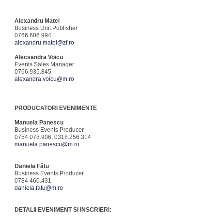
Alexandru Matei
Business Unit Publisher
0766.606.994
alexandru.matei@zf.ro
Alecsandra Voicu
Events Sales Manager
0766.935.845
alexandra.voicu@m.ro
PRODUCATORI EVENIMENTE
Manuela Panescu
Business Events Producer
0754.078.906; 0318.256.314
manuela.panescu@m.ro
Daniela Fătu
Business Events Producer
0784 460.431
daniela.fatu@m.ro
DETALII EVENIMENT SI INSCRIERI: