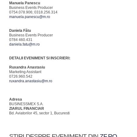
Manuela Panescu
Business Events Producer
0754.078.906; 0318.256.314
manuela.panescu@m.ro
Daniela Fătu
Business Events Producer
0784 460.431
daniela.fatu@m.ro
DETALII EVENIMENT SI INSCRIERI:
Ruxandra Anastasiu
Marketing Assistant
0726.960.542
ruxandra.anastasiu@m.ro
Adresa
BUSINESSMEX S.A.
ZIARUL FINANCIAR
Bd. Aviatorilor 45, sector 1, Bucuresti
ŞTIRI DESPRE EVENIMENT DIN
ZF.RO