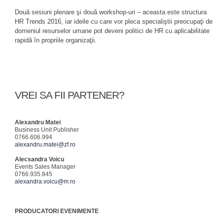
Două sesiuni plenare şi două workshop-uri – aceasta este structura
HR Trends 2016, iar ideile cu care vor pleca specialiştii preocupaţi de
domeniul resurselor umane pot deveni politici de HR cu aplicabilitate
rapidă în propriile organizaţii.
VREI SA FII PARTENER?
Alexandru Matei
Business Unit Publisher
0766.606.994
alexandru.matei@zf.ro
Alecsandra Voicu
Events Sales Manager
0766.935.845
alexandra.voicu@m.ro
PRODUCATORI EVENIMENTE