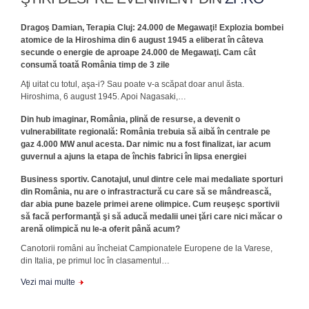
Dragoş Damian, Terapia Cluj: 24.000 de Megawaţi! Explozia bombei
atomice de la Hiroshima din 6 august 1945 a eliberat în câteva
secunde o energie de aproape 24.000 de Megawaţi. Cam cât
consumă toată România timp de 3 zile
Aţi uitat cu totul, aşa-i? Sau poate v-a scăpat doar anul ăsta.
Hiroshima, 6 august 1945. Apoi Nagasaki,…
Din hub imaginar, România, plină de resurse, a devenit o
vulnerabilitate regională: România trebuia să aibă în centrale pe
gaz 4.000 MW anul acesta. Dar nimic nu a fost finalizat, iar acum
guvernul a ajuns la etapa de închis fabrici în lipsa energiei
Business sportiv. Canotajul, unul dintre cele mai medaliate sporturi
din România, nu are o infrastractură cu care să se mândrească,
dar abia pune bazele primei arene olimpice. Cum reuşeşc sportivii
să facă performanţă şi să aducă medalii unei ţări care nici măcar o
arenă olimpică nu le-a oferit până acum?
Canotorii români au încheiat Campionatele Europene de la Varese,
din Italia, pe primul loc în clasamentul…
Vezi mai multe