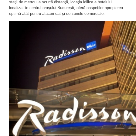
staţii de metrou la
scurtă
distanţă, locaţia
idilica a
hotelului
localizat în centrul oraşului Bucureşti, oferă oaspeţilor apropierea
optimă atât pentru afaceri cat şi de zonele comerciale.