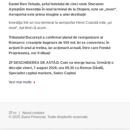
Daniel Ben Yehuda, şeful hotelului de cinci stele Sheraton:
Aşteptăm investiţia în noul terminal de la Otopeni, este un „must“.
Aeroportul este prima imagine a unei destinaţii
Investiţia într-un nou terminal la aeroportul Henri Coandă este „un
must“, dat fiind că acum…
Tribunalul Bucureşti a confirmat planul de reorganizare al
Romaero: creanţele bugetare de 550 mil. lei se convertesc în
acţiuni în anul al treilea, iar acţionarii actuali, între care Fondul
Proprietatea, vor fi diluaţi
ZF DESCHIDEREA DE ASTĂZI. Cum va merge bursa. Urmăriţi o
discuţie vineri, 7 august 2026, ora 09.30 cu Remus Dănilă,
Specialist capital markets, Swiss Capital
Vezi mai multe
ZF.ro
|
About cookies
© 2025 Ziarul Financiar. Toate drepturile rezervate.