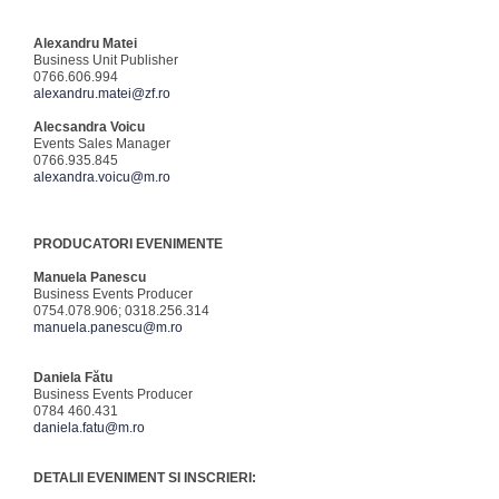
Alexandru Matei
Business Unit Publisher
0766.606.994
alexandru.matei@zf.ro
Alecsandra Voicu
Events Sales Manager
0766.935.845
alexandra.voicu@m.ro
PRODUCATORI EVENIMENTE
Manuela Panescu
Business Events Producer
0754.078.906; 0318.256.314
manuela.panescu@m.ro
Daniela Fătu
Business Events Producer
0784 460.431
daniela.fatu@m.ro
DETALII EVENIMENT SI INSCRIERI: