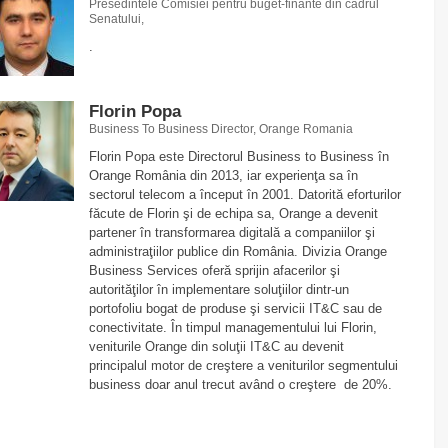
Presedintele Comisiei pentru buget-finante din cadrul
Senatului,
.
Florin Popa
Business To Business Director, Orange Romania
Florin Popa este Directorul Business to Business în
Orange România din 2013, iar experienţa sa în
sectorul telecom a început în 2001. Datorită eforturilor
făcute de Florin şi de echipa sa, Orange a devenit
partener în transformarea digitală a companiilor şi
administraţiilor publice din România. Divizia Orange
Business Services oferă sprijin afacerilor şi
autorităţilor în implementare soluţiilor dintr-un
portofoliu bogat de produse şi servicii IT&C sau de
conectivitate. În timpul managementului lui Florin,
veniturile Orange din soluţii IT&C au devenit
principalul motor de creştere a veniturilor segmentului
business doar anul trecut având o creştere de 20%.