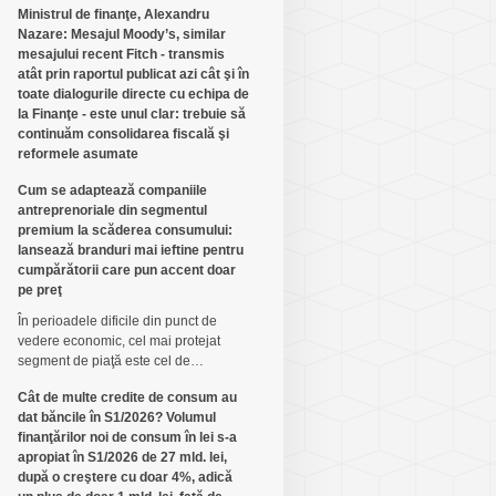
Ministrul de finanţe, Alexandru
Nazare: Mesajul Moody’s, similar
mesajului recent Fitch - transmis
atât prin raportul publicat azi cât şi în
toate dialogurile directe cu echipa de
la Finanţe - este unul clar: trebuie să
continuăm consolidarea fiscală şi
reformele asumate
Cum se adaptează companiile
antreprenoriale din segmentul
premium la scăderea consumului:
lansează branduri mai ieftine pentru
cumpărătorii care pun accent doar
pe preţ
În perioadele dificile din punct de
vedere economic, cel mai protejat
segment de piaţă este cel de…
Cât de multe credite de consum au
dat băncile în S1/2026? Volumul
finanţărilor noi de consum în lei s-a
apropiat în S1/2026 de 27 mld. lei,
după o creştere cu doar 4%, adică