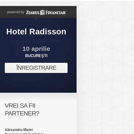
powered by
Hotel Radisson
10 aprilie
BUCUREŞTI
ÎNREGISTRARE
VREI SA FII
PARTENER?
Alexandru Matei