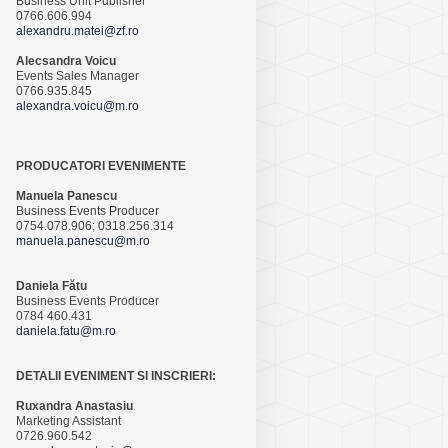
Business Unit Publisher
0766.606.994
alexandru.matei@zf.ro
Alecsandra Voicu
Events Sales Manager
0766.935.845
alexandra.voicu@m.ro
PRODUCATORI EVENIMENTE
Manuela Panescu
Business Events Producer
0754.078.906; 0318.256.314
manuela.panescu@m.ro
Daniela Fătu
Business Events Producer
0784 460.431
daniela.fatu@m.ro
DETALII EVENIMENT SI INSCRIERI:
Ruxandra Anastasiu
Marketing Assistant
0726.960.542