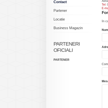
Alin
Contact
Tel:
0
E-ma
Partener
For
Locatie
In c
Business Magazin
Num
PARTENERI
Adre
OFICIALI
PARTENER
Com
Mesa