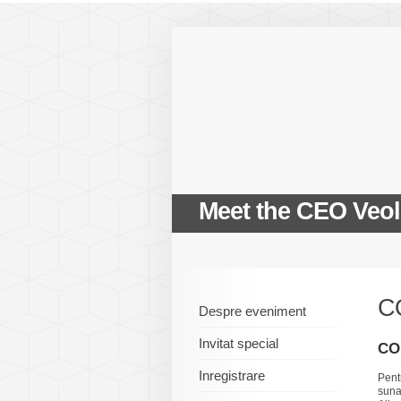
Meet the CEO Veol
C
Despre eveniment
Invitat special
CO
Inregistrare
Pent
sunat