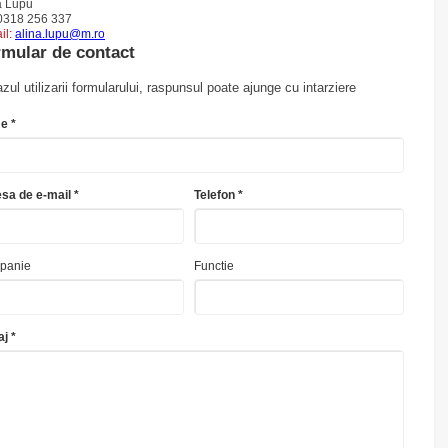
a Lupu
318 256 337
il:
alina.lupu@m.ro
mular de contact
azul utilizarii formularului, raspunsul poate ajunge cu intarziere
e *
sa de e-mail *
Telefon *
panie
Functie
j *