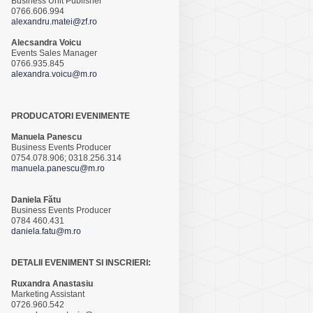
Business Unit Publisher
0766.606.994
alexandru.matei@zf.ro
Alecsandra Voicu
Events Sales Manager
0766.935.845
alexandra.voicu@m.ro
PRODUCATORI EVENIMENTE
Manuela Panescu
Business Events Producer
0754.078.906; 0318.256.314
manuela.panescu@m.ro
Daniela Fătu
Business Events Producer
0784 460.431
daniela.fatu@m.ro
DETALII EVENIMENT SI INSCRIERI:
Ruxandra Anastasiu
Marketing Assistant
0726.960.542