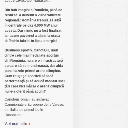
august 1945. Apoi Nagasaki,…
Din hub imaginar, România, plină de
resurse, a devenit o vulnerabilitate
regională: România trebuia să aibă
în centrale pe gaz 4.000 MW anul
acesta. Dar nimic nu a fost finalizat,
iar acum guvernul a ajuns la etapa
de închis fabrici în lipsa energiei
Business sportiv. Canotajul, unul
dintre cele mai medaliate sporturi
din România, nu are o infrastractură
cu care să se mândrească, dar abia
pune bazele primei arene olimpice.
Cum reuşeşc sportivii să facă
performanţă şi să aducă medalii unei
ţări care nici măcar o arenă olimpică
nu le-a oferit până acum?
Canotorii români au încheiat
Campionatele Europene de la Varese,
din Italia, pe primul loc în
clasamentul…
Vezi mai multe