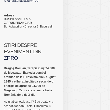
ruxandra.anastasiu@m.ro
Adresa
BUSINESSMEX S.A.
ZIARUL FINANCIAR
Bd. Aviatorilor 45, sector 1, Bucuresti
ŞTIRI DESPRE
EVENIMENT DIN
ZF.RO
Dragoş Damian, Terapia Cluj: 24.000
de Megawaţi! Explozia bombei
atomice de la Hiroshima din 6 august
1945 a eliberat în câteva secunde o
energie de aproape 24.000 de
Megawaţi. Cam cât consumă toată
România timp de 3 zile
Aţi uitat cu totul, aşa-i? Sau poate v-a
scăpat doar anul ăsta. Hiroshima, 6