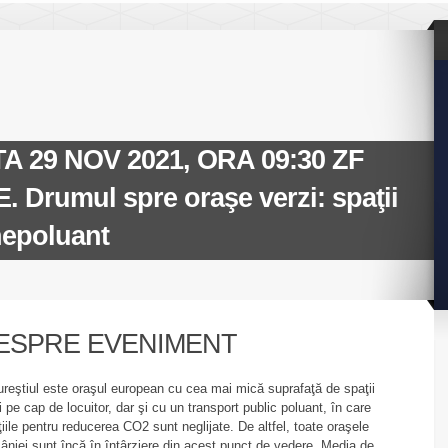
 29 NOV 2021, ORA 09:30 ZF
rumul spre oraşe verzi: spaţii
 nepoluant
ESPRE EVENIMENT
reştiul este oraşul european cu cea mai mică suprafaţă de spaţii
i pe cap de locuitor, dar şi cu un transport public poluant, în care
ţiile pentru reducerea CO2 sunt neglijate. De altfel, toate oraşele
niei sunt încă în întârziere din acest punct de vedere. Media de