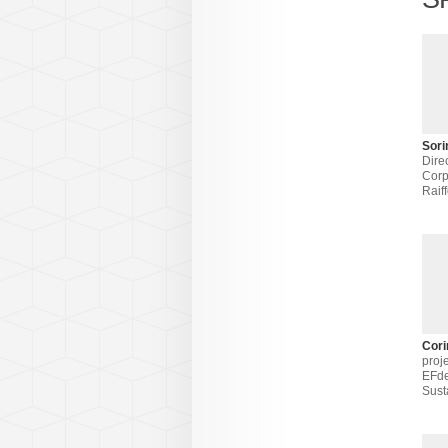
Sori
Dire
Corp
Raif
Cori
proj
EFd
Sust