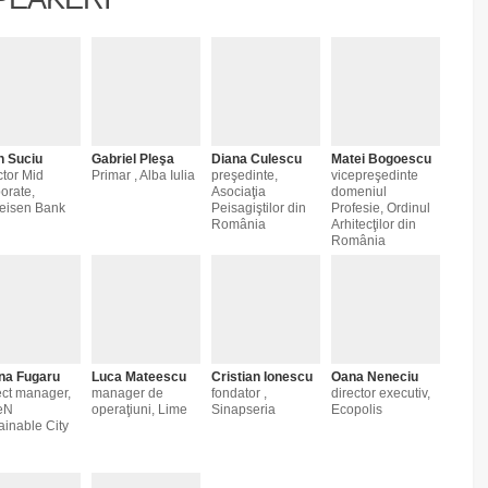
n Suciu
Gabriel Pleşa
Diana Culescu
Matei Bogoescu
ctor Mid
Primar , Alba Iulia
preşedinte,
vicepreşedinte
orate,
Asociaţia
domeniul
feisen Bank
Peisagiştilor din
Profesie, Ordinul
România
Arhitecţilor din
România
na Fugaru
Luca Mateescu
Cristian Ionescu
Oana Neneciu
ect manager,
manager de
fondator ,
director executiv,
eN
operaţiuni, Lime
Sinapseria
Ecopolis
ainable City