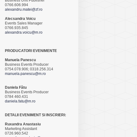
Business Unit Publisher
0766.606.994
alexandru.matei@zf.ro
Alecsandra Voicu
Events Sales Manager
0766.935.845
alexandra.voicu@m.ro
PRODUCATORI EVENIMENTE
Manuela Panescu
Business Events Producer
0754.078.906; 0318.256.314
manuela.panescu@m.ro
Daniela Fătu
Business Events Producer
0784 460.431
daniela.fatu@m.ro
DETALII EVENIMENT SI INSCRIERI:
Ruxandra Anastasiu
Marketing Assistant
0726.960.542