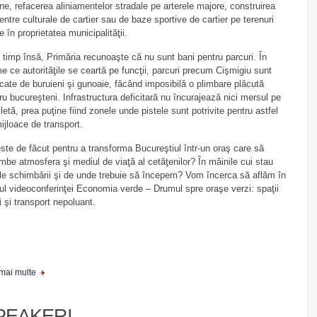
ne, refacerea aliniamentelor stradale pe arterele majore, construirea
entre culturale de cartier sau de baze sportive de cartier pe terenuri
te în proprietatea municipalităţii.
e timp însă, Primăria recunoaşte că nu sunt bani pentru parcuri. În
e ce autorităţile se ceartă pe funcţii, parcuri precum Cişmigiu sunt
cate de buruieni şi gunoaie, făcând imposibilă o plimbare plăcută
ru bucureşteni. Infrastructura deficitară nu încurajează nici mersul pe
cletă, prea puţine fiind zonele unde pistele sunt potrivite pentru astfel
ijloace de transport.
ste de făcut pentru a transforma Bucureştiul într-un oraş care să
mbe atmosfera şi mediul de viaţă al cetăţenilor? În mâinile cui stau
ele schimbării şi de unde trebuie să începem? Vom încerca să aflăm în
ul videoconferinţei Economia verde – Drumul spre oraşe verzi: spaţii
i şi transport nepoluant.
 mai multe
PEAKERI