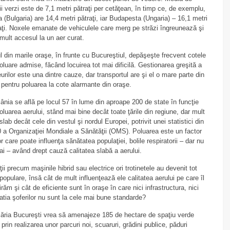
ii verzi este de 7,1 metri pătraţi per cetăţean, în timp ce, de exemplu,
a (Bulgaria) are 14,4 metri pătraţi, iar Budapesta (Ungaria) – 16,1 metri
aţi. Noxele emanate de vehiculele care merg pe străzi îngreunează şi
mult accesul la un aer curat.
l din marile oraşe, în frunte cu Bucureştiul, depăşeşte frecvent cotele
oluare admise, făcând locuirea tot mai dificilă. Gestionarea greşită a
urilor este una dintre cauze, dar transportul are şi el o mare parte din
 pentru poluarea la cote alarmante din oraşe.
nia se află pe locul 57 în lume din aproape 200 de state în funcţie
oluarea aerului, stând mai bine decât toate ţările din regiune, dar mult
slab decât cele din vestul şi nordul Europei, potrivit unei statistici din
 a Organizaţiei Mondiale a Sănătăţii (OMS). Poluarea este un factor
r care poate influenţa sănătatea populaţiei, bolile respiratorii – dar nu
i – având drept cauză calitatea slabă a aerului.
ţii precum maşinile hibrid sau electrice ori trotinetele au devenit tot
populare, însă cât de mult influenţează ele calitatea aerului pe care îl
irăm şi cât de eficiente sunt în oraşe în care nici infrastructura, nici
tia şoferilor nu sunt la cele mai bune standarde?
ăria Bucureşti vrea să amenajeze 185 de hectare de spaţiu verde
 prin realizarea unor parcuri noi, scuaruri, grădini publice, păduri