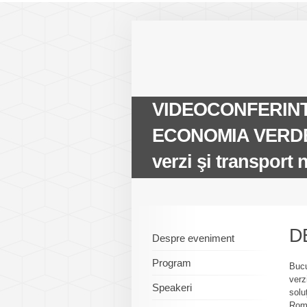
VIDEOCONFERINTA
ECONOMIA VERDE. D
verzi şi transport
D
Despre eveniment
Program
Bucu
verz
Speakeri
solu
Româ