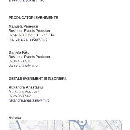
alexandra.voicu@m.ro
PRODUCATORI EVENIMENTE
Manuela Panescu
Business Events Producer
0754.078.906; 0318.256.314
manuela.panescu@m.ro
Daniela Fătu
Business Events Producer
0784 460.431
daniela.fatu@m.ro
DETALII EVENIMENT SI INSCRIERI:
Ruxandra Anastasiu
Marketing Assistant
0726.960.542
ruxandra.anastasiu@m.ro
Adresa