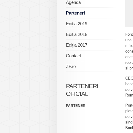
Agenda
Parteneri
Ediţia 2019
Ediţia 2018
Fond
una 
Ediţia 2017
mili
cons
Contact
ones
rebr
ZF.ro
si p
CEC 
banc
PARTENERI
serv
OFICIALI
Roma
Port
PARTENER
piat
serv
sind
Bank