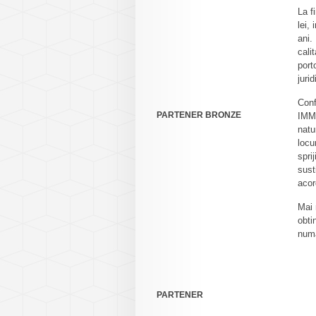
La f
lei,
ani.
cali
port
juri
Conf
PARTENER BRONZE
IMM-
natu
locu
spri
sust
acor
Mai 
obti
numa
PARTENER