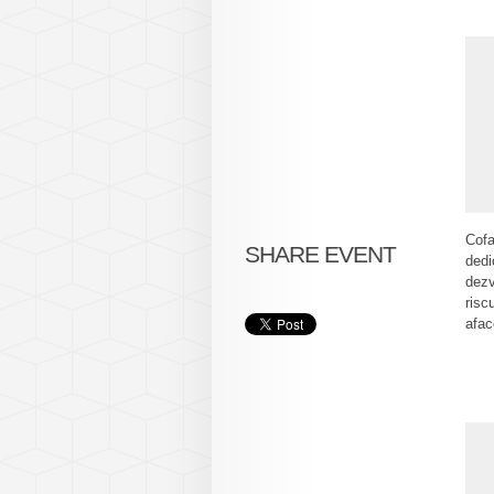
Cofa
SHARE EVENT
dedi
dezv
risc
afac