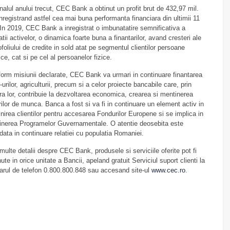
inalul anului trecut, CEC Bank a obtinut un profit brut de 432,97 mil.
 inregistrand astfel cea mai buna performanta financiara din ultimii 11
 In 2019, CEC Bank a inregistrat o imbunatatire semnificativa a
tatii activelor, o dinamica foarte buna a finantarilor, avand cresteri ale
ofoliului de credite in sold atat pe segmentul clientilor persoane
dice, cat si pe cel al persoanelor fizice.
orm misiunii declarate, CEC Bank va urmari in continuare finantarea
urilor, agriculturii, precum si a celor proiecte bancabile care, prin
ra lor, contribuie la dezvoltarea economica, crearea si mentinerea
rilor de munca. Banca a fost si va fi in continuare un element activ in
jinirea clientilor pentru accesarea Fondurilor Europene si se implica in
inerea Programelor Guvernamentale. O atentie deosebita este
data in continuare relatiei cu populatia Romaniei.
multe detalii despre CEC Bank, produsele si serviciile oferite pot fi
nute in orice unitate a Bancii, apeland gratuit Serviciul suport clienti la
rul de telefon 0.800.800.848 sau accesand site-ul
www.cec.ro
.