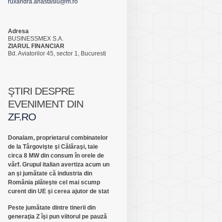
ruxandra.anastasiu@m.ro
Adresa
BUSINESSMEX S.A.
ZIARUL FINANCIAR
Bd. Aviatorilor 45, sector 1, Bucuresti
ŞTIRI DESPRE
EVENIMENT DIN
ZF.RO
Donalam, proprietarul combinatelor
de la Târgovişte şi Călăraşi, taie
circa 8 MW din consum în orele de
vârf. Grupul italian avertiza acum un
an şi jumătate că industria din
România plăteşte cel mai scump
curent din UE şi cerea ajutor de stat
Peste jumătate dintre tinerii din
generaţia Z îşi pun viitorul pe pauză