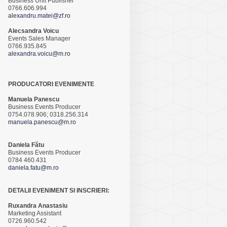
Business Unit Publisher
0766.606.994
alexandru.matei@zf.ro
Alecsandra Voicu
Events Sales Manager
0766.935.845
alexandra.voicu@m.ro
PRODUCATORI EVENIMENTE
Manuela Panescu
Business Events Producer
0754.078.906; 0318.256.314
manuela.panescu@m.ro
Daniela Fătu
Business Events Producer
0784 460.431
daniela.fatu@m.ro
DETALII EVENIMENT SI INSCRIERI:
Ruxandra Anastasiu
Marketing Assistant
0726.960.542