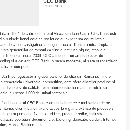
CEC Bank
PARTENER
ata in 1864 de catre domnitorul Alexandru Ioan Cuza, CEC Bank este
din putinele banci care se pot lauda cu experienta acumulata si
oane de clienti castigati de-a lungul timpului. Banca a intrat treptat in
tiinta generatiilor de romani ca fiind o institutie sigura, stabila si
ta. In cursul anului 2008, CEC a inceput un amplu proces de
anding si a devenit CEC Bank, o banca moderna, aliniata standardelor
racticilor europene.
Bank se regaseste in grupul bancilor de elita din Romania, fiind o
a comerciala universala, competitiva, care ofera clientilor produse si
icii diverse si de calitate, prin intermediulcelei mai mari retele din
nia, cu peste 1.000 de unitati teritoriale.
ofoliul bancar al CEC Bank este unul dintre cele mai variate de pe
a interna, clientii bancii avand acces la o gama extinsa de produse si
icii pentru persoane fizice si juridice, precum credite, inclusiv
icalizari, operatiuni documentare, factoring, depozite, carduri, Internet
ing, Mobile Banking, s.a.