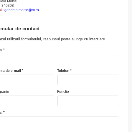
iela Moise
4 340308
il:
gabriela.moise@m.ro
mular de contact
azul utilizarii formularului, raspunsul poate ajunge cu intarziere
e *
sa de e-mail *
Telefon *
panie
Functie
j *