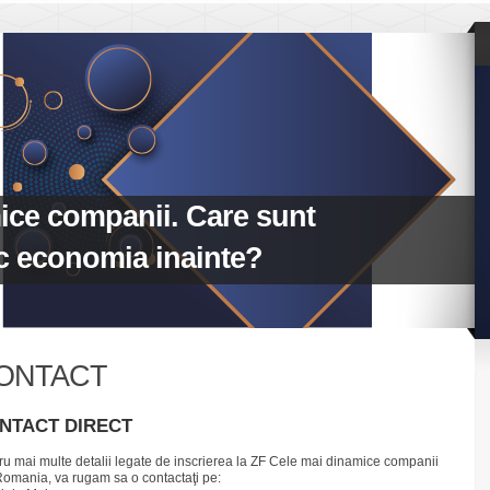
ice companii. Care sunt
c economia inainte?
ONTACT
NTACT DIRECT
ru mai multe detalii legate de inscrierea la
ZF Cele mai dinamice companii
Romania
, va rugam sa o contactaţi pe: