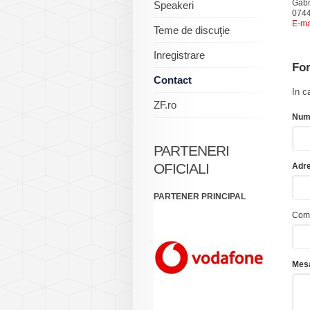
Gabr
Speakeri
074
E-ma
Teme de discuţie
Inregistrare
For
Contact
In c
ZF.ro
Num
PARTENERI
OFICIALI
Adre
PARTENER PRINCIPAL
Com
Mesa