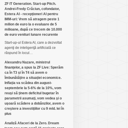
ZF IT Generation. Start-up Pitch.
Andrei-Fredy Crăciun, cofondator,
Estera AI - recepţioneri AI pentru
IMM-uri: Vrem să atragem peste 1
milion de euro la o evaluare de 5
milioane, după ce trecem de 10.000
de euro venituri lunare recurente
Start-up-ul Estera AI, care a dezvoltat
agenţi de inteligenţă artifi­cială ce
răspund în locul…
Alexandru Nazare, ministrul
finanţelor, a spus la ZF Live: Sperăm
ca în T3 şi în T4 să avem o
îmbunătăţire a situaţiei economice.
Inflaţia va scădea din august-
septembrie la 5-6% de la 10%, vom
reuşi să ţinem deficitul bugetar în
parametrii asumaţi, vom vedea şi o
uşoară scădere a dobânzilor, avem o
creştere a investiţiilor cu 9 mld. lei în
plus
Analiză Afaceri de la Zero. Dream