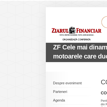
ZF Cele mai dinam
motoarele care du
C
Despre eveniment
Parteneri
CO
Agenda
Pent
din 