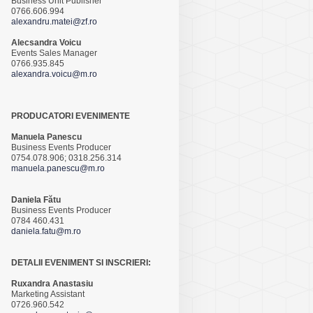
Business Unit Publisher
0766.606.994
alexandru.matei@zf.ro
Alecsandra Voicu
Events Sales Manager
0766.935.845
alexandra.voicu@m.ro
PRODUCATORI EVENIMENTE
Manuela Panescu
Business Events Producer
0754.078.906; 0318.256.314
manuela.panescu@m.ro
Daniela Fătu
Business Events Producer
0784 460.431
daniela.fatu@m.ro
DETALII EVENIMENT SI INSCRIERI:
Ruxandra Anastasiu
Marketing Assistant
0726.960.542