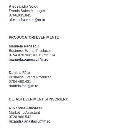
Alecsandra Voicu
Events Sales Manager
0766.935.845
alexandra.voicu@m.ro
PRODUCATORI EVENIMENTE
Manuela Panescu
Business Events Producer
0754.078.906; 0318.256.314
manuela.panescu@m.ro
Daniela Fătu
Business Events Producer
0784 460.431
daniela.fatu@m.ro
DETALII EVENIMENT SI INSCRIERI:
Ruxandra Anastasiu
Marketing Assistant
0726.960.542
ruxandra.anastasiu@m.ro