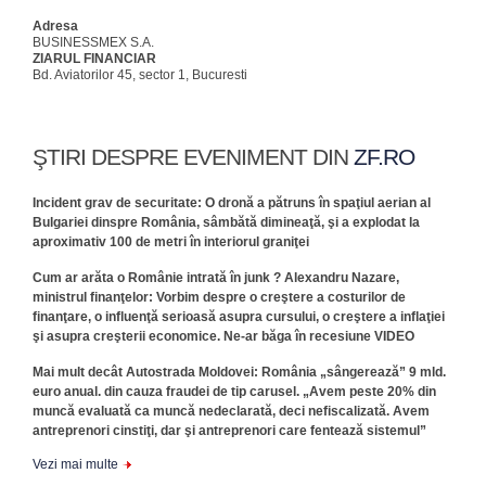
Adresa
BUSINESSMEX S.A.
ZIARUL FINANCIAR
Bd. Aviatorilor 45, sector 1, Bucuresti
ŞTIRI DESPRE EVENIMENT DIN
ZF.RO
Incident grav de securitate: O dronă a pătruns în spaţiul aerian al
Bulgariei dinspre România, sâmbătă dimineaţă, şi a explodat la
aproximativ 100 de metri în interiorul graniţei
Cum ar arăta o Românie intrată în junk ? Alexandru Nazare,
ministrul finanţelor: Vorbim despre o creştere a costurilor de
finanţare, o influenţă serioasă asupra cursului, o creştere a inflaţiei
şi asupra creşterii economice. Ne-ar băga în recesiune VIDEO
Mai mult decât Autostrada Moldovei: România „sângerează” 9 mld.
euro anual. din cauza fraudei de tip carusel. „Avem peste 20% din
muncă evaluată ca muncă nedeclarată, deci nefiscalizată. Avem
antreprenori cinstiţi, dar şi antreprenori care fentează sistemul”
Vezi mai multe