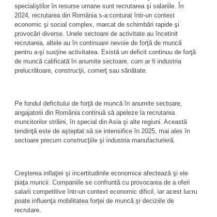
specialiştilor în resurse umane sunt recrutarea şi salariile. În
2024, recrutarea din România s-a conturat într-un context
economic şi social complex, marcat de schimbări rapide şi
provocări diverse. Unele sectoare de activitate au încetinit
recrutarea, altele au în continuare nevoie de forţă de muncă
pentru a-şi susţine activitatea. Există un deficit continuu de forţă
de muncă calificată în anumite sectoare, cum ar fi industria
prelucrătoare, construcţii, comerţ sau sănătate.
Pe fondul deficitului de forţă de muncă în anumite sectoare,
angajatorii din România continuă să apeleze la recrutarea
muncitorilor străini, în special din Asia şi alte regiuni. Această
tendinţă este de aşteptat să se intensifice în 2025, mai ales în
sectoare precum construcţiile şi industria manufacturieră.
Creşterea inflaţiei şi incertitudinile economice afectează şi ele
piaţa muncii. Companiile se confruntă cu provocarea de a oferi
salarii competitive într-un context economic dificil, iar acest lucru
poate influenţa mobilitatea forţei de muncă şi deciziile de
recrutare.