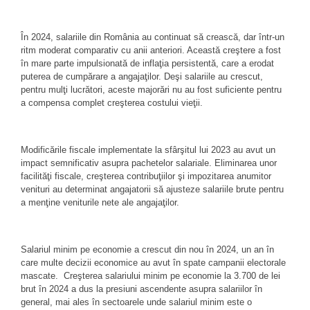
În 2024, salariile din România au continuat să crească, dar într-un
ritm moderat comparativ cu anii anteriori. Această creştere a fost
în mare parte impulsionată de inflaţia persistentă, care a erodat
puterea de cumpărare a angajaţilor. Deşi salariile au crescut,
pentru mulţi lucrători, aceste majorări nu au fost suficiente pentru
a compensa complet creşterea costului vieţii.
Modificările fiscale implementate la sfârşitul lui 2023 au avut un
impact semnificativ asupra pachetelor salariale. Eliminarea unor
facilităţi fiscale, creşterea contribuţiilor şi impozitarea anumitor
venituri au determinat angajatorii să ajusteze salariile brute pentru
a menţine veniturile nete ale angajaţilor.
Salariul minim pe economie a crescut din nou în 2024, un an în
care multe decizii economice au avut în spate campanii electorale
mascate. Creşterea salariului minim pe economie la 3.700 de lei
brut în 2024 a dus la presiuni ascendente asupra salariilor în
general, mai ales în sectoarele unde salariul minim este o