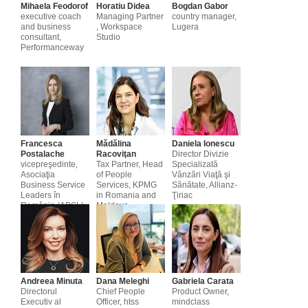
Mihaela Feodorof
Horatiu Didea
Bogdan Gabor
executive coach
Managing Partner
country manager,
and business
, Workspace
Lugera
consultant,
Studio
Performanceway
Francesca
Mădălina
Daniela Ionescu
Postalache
Racoviţan
Director Divizie
vicepreşedinte,
Tax Partner, Head
Specializată
Asociaţia
of People
Vânzări Viaţă şi
Business Service
Services, KPMG
Sănătate, Allianz-
Leaders în
in Romania and
Ţiriac
România (ABSL),
Moldova
partener, PwC
România
Andreea Minuta
Dana Meleghi
Gabriela Carata
Directorul
Chief People
Product Owner,
Executiv al
Officer, htss
mindclass