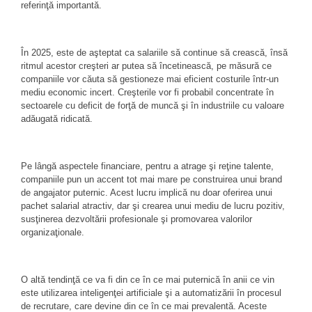
referinţă importantă.
În 2025, este de aşteptat ca salariile să continue să crească, însă
ritmul acestor creşteri ar putea să încetinească, pe măsură ce
companiile vor căuta să gestioneze mai eficient costurile într-un
mediu economic incert. Creşterile vor fi probabil concentrate în
sectoarele cu deficit de forţă de muncă şi în industriile cu valoare
adăugată ridicată.
Pe lângă aspectele financiare, pentru a atrage şi reţine talente,
companiile pun un accent tot mai mare pe construirea unui brand
de angajator puternic. Acest lucru implică nu doar oferirea unui
pachet salarial atractiv, dar şi crearea unui mediu de lucru pozitiv,
susţinerea dezvoltării profesionale şi promovarea valorilor
organizaţionale.
O altă tendinţă ce va fi din ce în ce mai puternică în anii ce vin
este utilizarea inteligenţei artificiale şi a automatizării în procesul
de recrutare, care devine din ce în ce mai prevalentă. Aceste