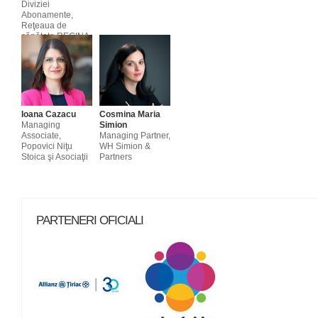
Diviziei
Abonamente,
Reţeaua de
sănătate REGINA
MARIA
Ioana Cazacu
Cosmina Maria
Managing
Simion
Associate,
Managing Partner,
Popovici Niţu
WH Simion &
Stoica şi Asociaţii
Partners
PARTENERI OFICIALI