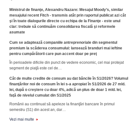
Ministrul de finanţe, Alexandru Nazare: Mesajul Moody’s, similar
mesajului recent Fitch - transmis atât prin raportul publicat azi cât
şi în toate dialogurile directe cu echipa de la Finanţe - este unul
clar: trebuie să continuăm consolidarea fiscală şi reformele
asumate
Cum se adaptează companiile antreprenoriale din segmentul
premium la scăderea consumului: lansează branduri mai ieftine
pentru cumpărătorii care pun accent doar pe preţ
În perioadele dificile din punct de vedere economic, cel mai protejat
segment de piaţă este cel de…
Cât de multe credite de consum au dat băncile în S1/2026? Volumul
finanţărilor noi de consum în lei s-a apropiat în S1/2026 de 27 mld.
lei, după o creştere cu doar 4%, adică un plus de doar 1 mld. lei,
faţă de nivelul cumulat din S1/2025
Românii au continuat să apeleze la finanţări bancare în primul
semestru (S1) din acest an, dar…
Vezi mai multe