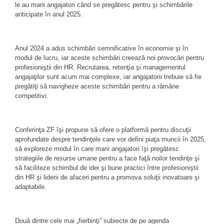
le au marii angajatori când se pregătesc pentru şi schimbările
anticipate în anul 2025.
Anul 2024 a adus schimbări semnificative în economie şi în
modul de lucru, iar aceste schimbări creează noi provocări pentru
profesioniştii din HR. Recrutarea, retenţia şi managementul
angajaţilor sunt acum mai complexe, iar angajatorii trebuie să fie
pregătiţi să navigheze aceste schimbări pentru a rămâne
competitivi.
Conferinţa ZF îşi propune să ofere o platformă pentru discuţii
aprofundate despre tendinţele care vor defini piaţa muncii în 2025,
să exploreze modul în care marii angajatori îşi pregătesc
strategiile de resurse umane pentru a face faţă noilor tendinţe şi
să faciliteze schimbul de idei şi bune practici între profesioniştii
din HR şi liderii de afaceri pentru a promova soluţii inovatoare şi
adaptabile.
Două dintre cele mai „fierbinţi” subiecte de pe agenda