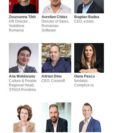
Zsuzsanna Tóth
Aurelian Chitez
Bogdan Badea
HR Director ,
Director of Sales,
CEO, eJobs
Vodafone
Romanian
Romania
Software
Ana Moldovanu
Adrian Dinu
Oana Pascu
Culture & People
CEO, Creasoft
fondator,
Regional Head,
Complice.ro
STADA România