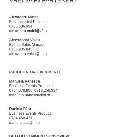
VREI SA FII PARTENER?
Alexandru Matei
Business Unit Publisher
0766.606.994
alexandru.matei@zf.ro
Alecsandra Voicu
Events Sales Manager
0766.935.845
alexandra.voicu@m.ro
PRODUCATORI EVENIMENTE
Manuela Panescu
Business Events Producer
0754.078.906; 0318.256.314
manuela.panescu@m.ro
Daniela Fătu
Business Events Producer
0784 460.431
daniela.fatu@m.ro
DETALII EVENIMENT SI INSCRIERI: