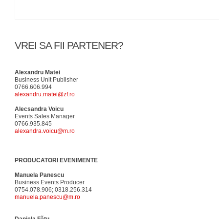
VREI SA FII PARTENER?
Alexandru Matei
Business Unit Publisher
0766.606.994
alexandru.matei@zf.ro
Alecsandra Voicu
Events Sales Manager
0766.935.845
alexandra.voicu@m.ro
PRODUCATORI EVENIMENTE
Manuela Panescu
Business Events Producer
0754.078.906; 0318.256.314
manuela.panescu@m.ro