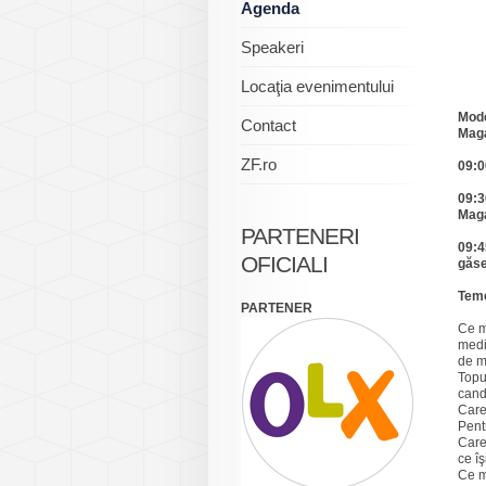
Agenda
Speakeri
Locaţia evenimentului
Mode
Contact
Mag
ZF.ro
09:0
09:3
Mag
PARTENERI
09:4
OFICIALI
găse
Teme
PARTENER
Ce m
medi
de m
Topu
cand
Care
Pentr
Care
ce î
Ce m