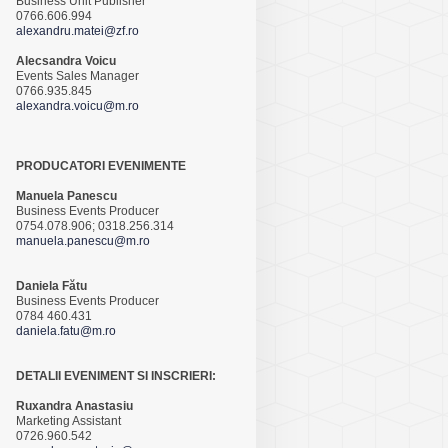
Business Unit Publisher
0766.606.994
alexandru.matei@zf.ro
Alecsandra Voicu
Events Sales Manager
0766.935.845
alexandra.voicu@m.ro
PRODUCATORI EVENIMENTE
Manuela Panescu
Business Events Producer
0754.078.906; 0318.256.314
manuela.panescu@m.ro
Daniela Fătu
Business Events Producer
0784 460.431
daniela.fatu@m.ro
DETALII EVENIMENT SI INSCRIERI:
Ruxandra Anastasiu
Marketing Assistant
0726.960.542