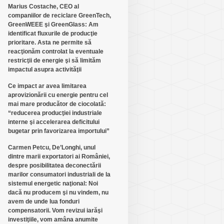
Marius Costache, CEO al
companiilor de reciclare GreenTech,
GreenWEEE şi GreenGlass: Am
identificat fluxurile de producţie
prioritare. Asta ne permite să
reacţionăm controlat la eventuale
restricţii de energie şi să limităm
impactul asupra activităţii
Ce impact ar avea limitarea
aprovizionării cu energie pentru cel
mai mare producător de ciocolată:
“reducerea producţiei industriale
interne şi accelerarea deficitului
bugetar prin favorizarea importului”
Carmen Petcu, De’Longhi, unul
dintre marii exportatori ai României,
despre posibilitatea deconectării
marilor consumatori industriali de la
sistemul energetic naţional: Noi
dacă nu producem şi nu vindem, nu
avem de unde lua fonduri
compensatorii. Vom revizui iarăşi
investiţiile, vom amâna anumite