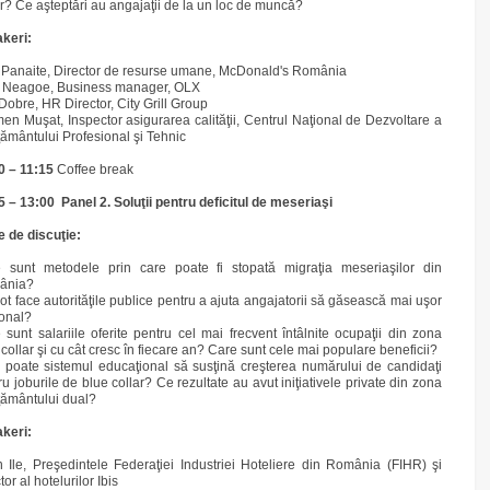
ar? Ce aşteptări au angajaţii de la un loc de muncă?
keri:
a Panaite, Director de resurse umane, McDonald's România
 Neagoe, Business manager, OLX
Dobre, HR Director, City Grill Group
en Muşat, Inspector asigurarea calităţii, Centrul Naţional de Dezvoltare a
ţământului Profesional şi Tehnic
00
–
11:15
Coffee break
15
–
13:00 Panel 2. Soluţii pentru deficitul de meseriaşi
 de discuţie:
 sunt metodele prin care poate fi stopată migraţia meseriaşilor din
ânia?
ot face autorităţile publice pentru a ajuta angajatorii să găsească mai uşor
onal?
 sunt salariile oferite pentru cel mai frecvent întâlnite ocupaţii din zona
 collar şi cu cât cresc în fiecare an? Care sunt cele mai populare beneficii?
poate sistemul educaţional să susţină creşterea numărului de candidaţi
ru joburile de blue collar? Ce rezultate au avut iniţiativele private din zona
ţământului dual?
keri:
n Ile, Preşedintele Federaţiei Industriei Hoteliere din România (FIHR) şi
tor al hotelurilor Ibis