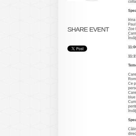
coll
Spea
Irin
Paul
SHARE EVENT
Zoe 
Carm
Învă
11:
11:
Teme
Care
Rom
Ce p
pers
Care
blue
Cum 
pent
învă
Spea
Căli
direc