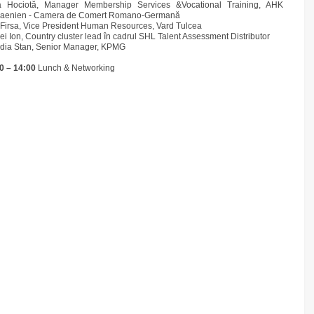
 Hociotă, Manager Membership Services &Vocational Training, AHK
aenien - Camera de Comert Romano-Germană
 Firsa, Vice President Human Resources, Vard Tulcea
ei Ion, Country cluster lead în cadrul SHL Talent Assessment Distributor
dia Stan, Senior Manager, KPMG
00
–
14:00
Lunch & Networking