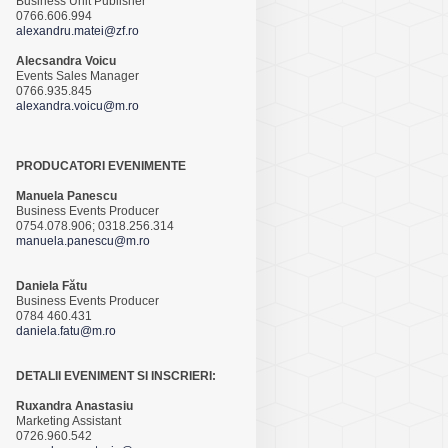
Business Unit Publisher
0766.606.994
alexandru.matei@zf.ro
Alecsandra Voicu
Events Sales Manager
0766.935.845
alexandra.voicu@m.ro
PRODUCATORI EVENIMENTE
Manuela Panescu
Business Events Producer
0754.078.906; 0318.256.314
manuela.panescu@m.ro
Daniela Fătu
Business Events Producer
0784 460.431
daniela.fatu@m.ro
DETALII EVENIMENT SI INSCRIERI:
Ruxandra Anastasiu
Marketing Assistant
0726.960.542