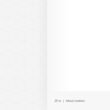
ZF.ro
|
About cookies