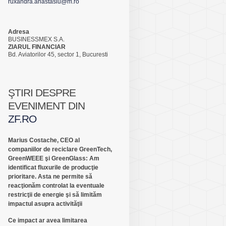
ruxandra.anastasiu@m.ro
Adresa
BUSINESSMEX S.A.
ZIARUL FINANCIAR
Bd. Aviatorilor 45, sector 1, Bucuresti
ŞTIRI DESPRE
EVENIMENT DIN
ZF.RO
Marius Costache, CEO al
companiilor de reciclare GreenTech,
GreenWEEE şi GreenGlass: Am
identificat fluxurile de producţie
prioritare. Asta ne permite să
reacţionăm controlat la eventuale
restricţii de energie şi să limităm
impactul asupra activităţii
Ce impact ar avea limitarea