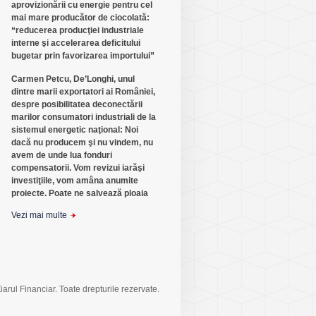
aprovizionării cu energie pentru cel
mai mare producător de ciocolată:
“reducerea producţiei industriale
interne şi accelerarea deficitului
bugetar prin favorizarea importului”
Carmen Petcu, De’Longhi, unul
dintre marii exportatori ai României,
despre posibilitatea deconectării
marilor consumatori industriali de la
sistemul energetic naţional: Noi
dacă nu producem şi nu vindem, nu
avem de unde lua fonduri
compensatorii. Vom revizui iarăşi
investiţiile, vom amâna anumite
proiecte. Poate ne salvează ploaia
Vezi mai multe
arul Financiar. Toate drepturile rezervate.