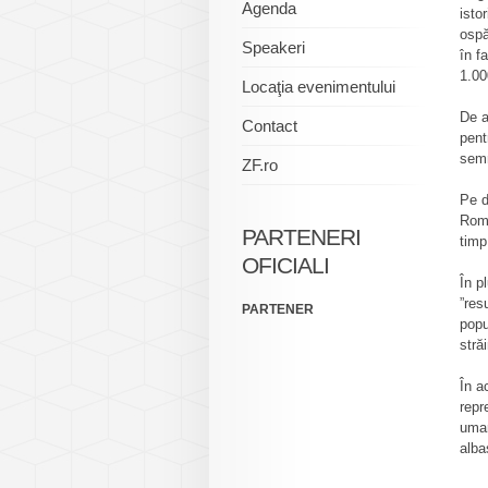
Agenda
isto
ospă
Speakeri
în f
1.00
Locaţia evenimentului
De a
Contact
pent
semn
ZF.ro
Pe d
Româ
PARTENERI
timp
OFICIALI
În p
”res
PARTENER
popu
stră
În a
repr
uman
alba