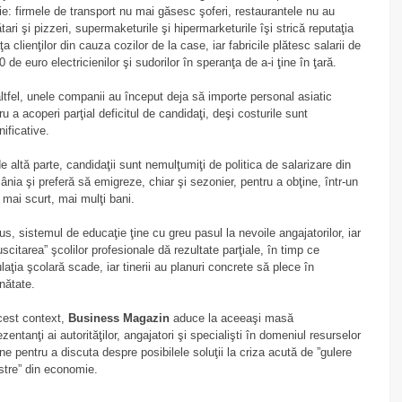
rie: firmele de transport nu mai găsesc şoferi, restaurantele nu au
tari şi pizzeri, supermaketurile şi hipermarketurile îşi strică reputaţia
aţa clienţilor din cauza cozilor de la case, iar fabricile plătesc salarii de
0 de euro electricienilor şi sudorilor în speranţa de a-i ţine în ţară.
ltfel, unele companii au început deja să importe personal asiatic
ru a acoperi parţial deficitul de candidaţi, deşi costurile sunt
ificative.
e altă parte, candidaţii sunt nemulţumiţi de politica de salarizare din
nia şi preferă să emigreze, chiar şi sezonier, pentru a obţine, într-un
 mai scurt, mai mulţi bani.
lus, sistemul de educaţie ţine cu greu pasul la nevoile angajatorilor, iar
uscitarea” şcolilor profesionale dă rezultate parţiale, în timp ce
laţia şcolară scade, iar tinerii au planuri concrete să plece în
inătate.
cest context,
Business Magazin
aduce la aceeaşi masă
ezentanţi ai autorităţilor, angajatori şi specialişti în domeniul resurselor
e pentru a discuta despre posibilele soluţii la criza acută de ”gulere
stre” din economie.