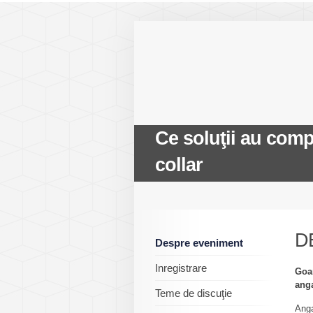
Ce soluţii au compa
collar
D
Despre eveniment
Inregistrare
Goan
anga
Teme de discuţie
Anga