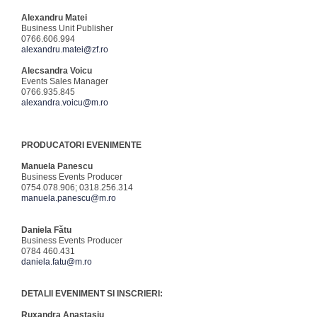
Alexandru Matei
Business Unit Publisher
0766.606.994
alexandru.matei@zf.ro
Alecsandra Voicu
Events Sales Manager
0766.935.845
alexandra.voicu@m.ro
PRODUCATORI EVENIMENTE
Manuela Panescu
Business Events Producer
0754.078.906; 0318.256.314
manuela.panescu@m.ro
Daniela Fătu
Business Events Producer
0784 460.431
daniela.fatu@m.ro
DETALII EVENIMENT SI INSCRIERI:
Ruxandra Anastasiu