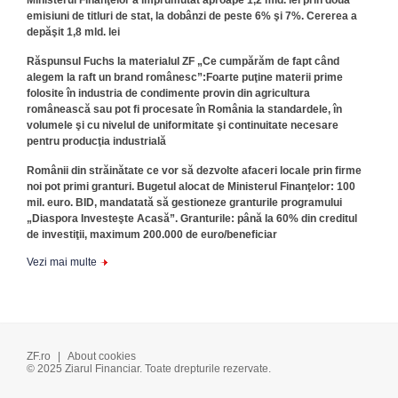
Ministerul Finanţelor a împrumutat aproape 1,2 mld. lei prin două
emisiuni de titluri de stat, la dobânzi de peste 6% şi 7%. Cererea a
depăşit 1,8 mld. lei
Răspunsul Fuchs la materialul ZF „Ce cumpărăm de fapt când
alegem la raft un brand românesc”:Foarte puţine materii prime
folosite în industria de condimente provin din agricultura
românească sau pot fi procesate în România la standardele, în
volumele şi cu nivelul de uniformitate şi continuitate necesare
pentru producţia industrială
Românii din străinătate ce vor să dezvolte afaceri locale prin firme
noi pot primi granturi. Bugetul alocat de Ministerul Finanţelor: 100
mil. euro. BID, mandatată să gestioneze granturile programului
„Diaspora Investeşte Acasă”. Granturile: până la 60% din creditul
de investiţii, maximum 200.000 de euro/beneficiar
Vezi mai multe
ZF.ro
|
About cookies
© 2025 Ziarul Financiar. Toate drepturile rezervate.