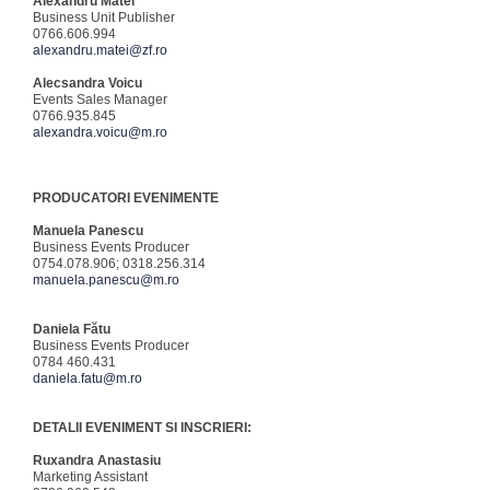
Alexandru Matei
Business Unit Publisher
0766.606.994
alexandru.matei@zf.ro
Alecsandra Voicu
Events Sales Manager
0766.935.845
alexandra.voicu@m.ro
PRODUCATORI EVENIMENTE
Manuela Panescu
Business Events Producer
0754.078.906; 0318.256.314
manuela.panescu@m.ro
Daniela Fătu
Business Events Producer
0784 460.431
daniela.fatu@m.ro
DETALII EVENIMENT SI INSCRIERI:
Ruxandra Anastasiu
Marketing Assistant