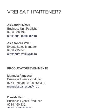
VREI SA FII PARTENER?
Alexandru Matei
Business Unit Publisher
0766.606.994
alexandru.matei@zf.ro
Alecsandra Voicu
Events Sales Manager
0766.935.845
alexandra.voicu@m.ro
PRODUCATORI EVENIMENTE
Manuela Panescu
Business Events Producer
0754.078.906; 0318.256.314
manuela.panescu@m.ro
Daniela Fătu
Business Events Producer
0784 460.431