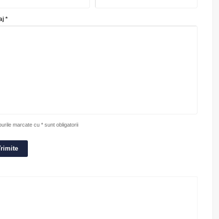
j *
rile marcate cu * sunt obligatorii