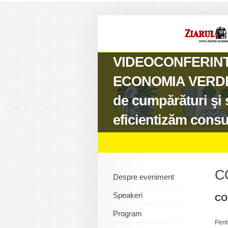
VIDEOCONFERINTA
ECONOMIA VERDE. R
de cumpărături şi 
eficientizăm cons
C
Despre eveniment
Speakeri
CO
Program
Pent