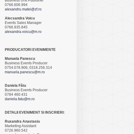
Business Unit Publisher
0766.606.994
alexandru.matei@zf.ro
Alecsandra Voicu
Events Sales Manager
0766.935.845
alexandra.voicu@m.ro
PRODUCATORI EVENIMENTE
Manuela Panescu
Business Events Producer
0754.078.906; 0318.256.314
manuela.panescu@m.ro
Daniela Fătu
Business Events Producer
0784 460.431
daniela.fatu@m.ro
DETALII EVENIMENT SI INSCRIERI:
Ruxandra Anastasiu
Marketing Assistant
0726.960.542