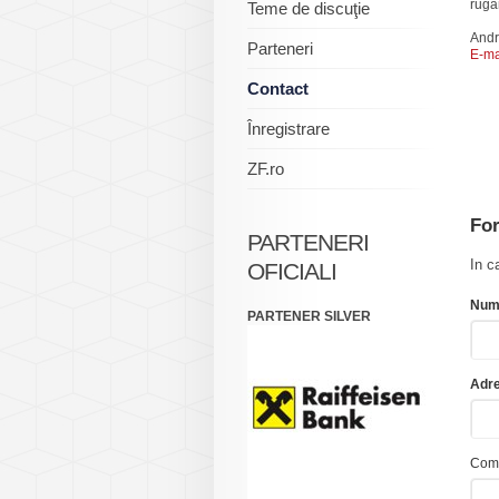
ruga
Teme de discuţie
Andr
Parteneri
E-ma
Contact
Înregistrare
ZF.ro
For
PARTENERI
In c
OFICIALI
Num
PARTENER SILVER
Adre
Com