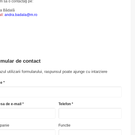
m sa o contactaţi pe:
a Bădală
il:
andra.badala@m.ro
mular de contact
azul utilizarii formularului, raspunsul poate ajunge cu intarziere
e *
sa de e-mail *
Telefon *
panie
Functie