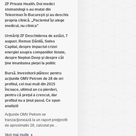
ZF Private Health. Doi medici
stomatologi s-au mutat din
Teleorman în Bucureşti şi au deschis
propria clinică. „Pacientul îşi alege
medicul, nu clinica”
Urmăriţi ZF Deschiderea de astăzi, 7
august. Remus Dănilă, Swiss
Capital, despre impactul crizei
energiei asupra companiilor listate,
despre Neptun Deep şi despre cât
ţine imunitatea pieţei la politic
Bursă. Investitorii plătesc pentru
acţiunile OMV Petrom de 28 de ori
profitul, cel mai mult din 2015
încoace, ultimul an cu pierderi,
pentru că preţul a crescut, dar
profitul nu a ţinut pasul. Ce spun
analiştii
Acţiunile OMV Petrom se
tranzacţionează la un raport preţ/profit
de aproximativ 28, calculat pe…
Vezi mai multe