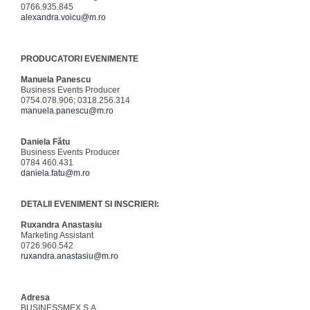
0766.935.845
alexandra.voicu@m.ro
PRODUCATORI EVENIMENTE
Manuela Panescu
Business Events Producer
0754.078.906; 0318.256.314
manuela.panescu@m.ro
Daniela Fătu
Business Events Producer
0784 460.431
daniela.fatu@m.ro
DETALII EVENIMENT SI INSCRIERI:
Ruxandra Anastasiu
Marketing Assistant
0726.960.542
ruxandra.anastasiu@m.ro
Adresa
BUSINESSMEX S.A.