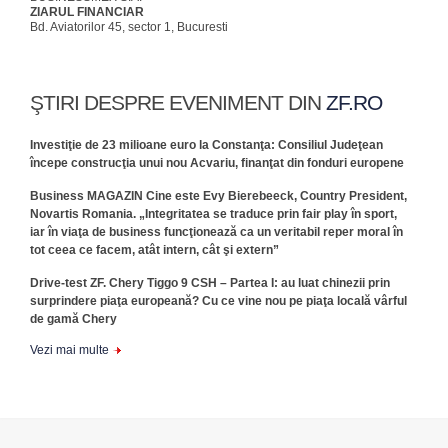
ZIARUL FINANCIAR
Bd. Aviatorilor 45, sector 1, Bucuresti
ŞTIRI DESPRE EVENIMENT DIN
ZF.RO
Investiţie de 23 milioane euro la Constanţa: Consiliul Judeţean
începe construcţia unui nou Acvariu, finanţat din fonduri europene
Business MAGAZIN Cine este Evy Bierebeeck, Country President,
Novartis Romania. „Integritatea se traduce prin fair play în sport,
iar în viaţa de business funcţionează ca un veritabil reper moral în
tot ceea ce facem, atât intern, cât şi extern”
Drive-test ZF. Chery Tiggo 9 CSH – Partea I: au luat chinezii prin
surprindere piaţa europeană? Cu ce vine nou pe piaţa locală vârful
de gamă Chery
Vezi mai multe