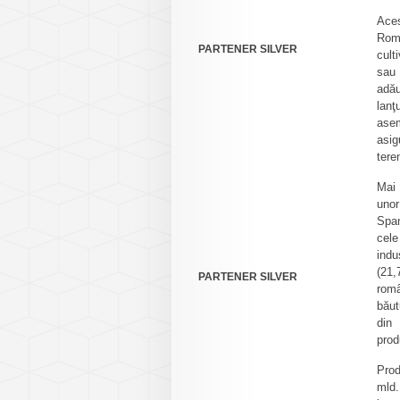
Aces
Româ
PARTENER SILVER
cult
sau 
adău
lanţ
asem
asig
tere
Mai 
unor
Spa
cele
indu
(21,
PARTENER SILVER
româ
băut
din
prod
Prod
mld.