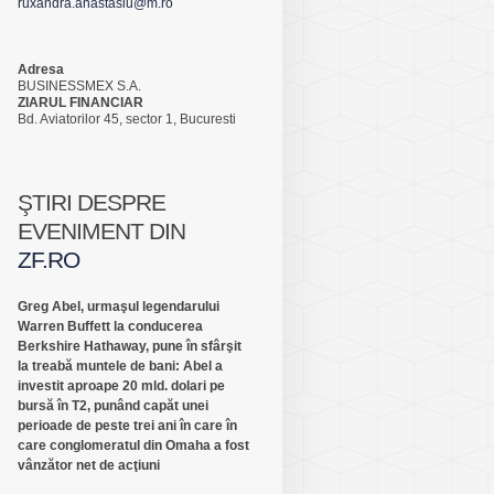
ruxandra.anastasiu@m.ro
Adresa
BUSINESSMEX S.A.
ZIARUL FINANCIAR
Bd. Aviatorilor 45, sector 1, Bucuresti
ŞTIRI DESPRE
EVENIMENT DIN
ZF.RO
Greg Abel, urmaşul legendarului
Warren Buffett la conducerea
Berkshire Hathaway, pune în sfârşit
la treabă muntele de bani: Abel a
investit aproape 20 mld. dolari pe
bursă în T2, punând capăt unei
perioade de peste trei ani în care în
care conglomeratul din Omaha a fost
vânzător net de acţiuni