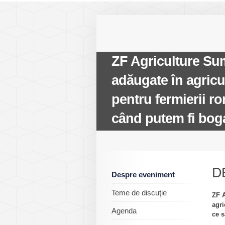
ZF Agriculture Sum
adăugate în agricu
pentru fermierii r
când putem fi bog
D
Despre eveniment
Teme de discuţie
ZF A
agri
Agenda
ce 