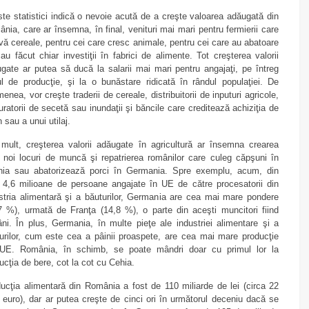
te statistici indică o nevoie acută de a creşte valoarea adăugată din
nia, care ar însemna, în final, venituri mai mari pentru fermierii care
ivă cereale, pentru cei care cresc animale, pentru cei care au abatoare
au făcut chiar investiţii în fabrici de alimente. Tot creşterea valorii
gate ar putea să ducă la salarii mai mari pentru angajaţi, pe întreg
ul de producţie, şi la o bunăstare ridicată în rândul populaţiei. De
enea, vor creşte traderii de cereale, distribuitorii de inputuri agricole,
uratorii de secetă sau inundaţii şi băncile care creditează achiziţia de
n sau a unui utilaj.
mult, creşterea valorii adăugate în agricultură ar însemna crearea
 noi locuri de muncă şi repatrierea românilor care culeg căpşuni în
nia sau abatorizează porci în Germania. Spre exemplu, acum, din
 4,6 milioane de persoane angajate în UE de către procesatorii din
stria alimentară şi a băuturilor, Germania are cea mai mare pondere
7 %), urmată de Franţa (14,8 %), o parte din aceşti muncitori fiind
ni. În plus, Germania, în multe pieţe ale industriei alimentare şi a
urilor, cum este cea a pâinii proaspete, are cea mai mare producţie
 UE. România, în schimb, se poate mândri doar cu primul lor la
ucţia de bere, cot la cot cu Cehia.
ucţia alimentară din România a fost de 110 miliarde de lei (circa 22
 euro), dar ar putea creşte de cinci ori în următorul deceniu dacă se