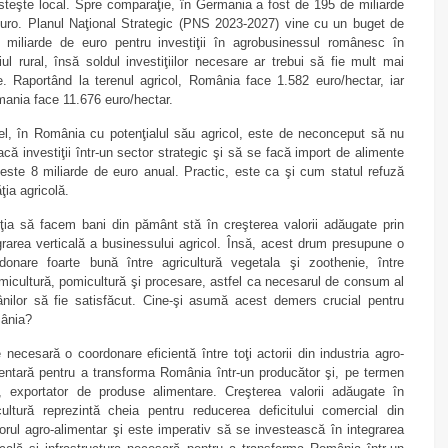
steşte local. Spre comparaţie, în Germania a fost de 195 de miliarde
uro. Planul Naţional Strategic (PNS 2023-2027) vine cu un buget de
 miliarde de euro pentru investiţii în agrobusinessul românesc în
ul rural, însă soldul investiţiilor necesare ar trebui să fie mult mai
. Raportând la terenul agricol, România face 1.582 euro/hectar, iar
ania face 11.676 euro/hectar.
el, în România cu potenţialul său agricol, este de neconceput să nu
acă investiţii într-un sector strategic şi să se facă import de alimente
este 8 miliarde de euro anual. Practic, este ca şi cum statul refuză
ţia agricolă.
ţia să facem bani din pământ stă în creşterea valorii adăugate prin
grarea verticală a businessului agricol. Însă, acest drum presupune o
donare foarte bună între agricultură vegetala şi zoothenie, între
micultură, pomicultură şi procesare, astfel ca necesarul de consum al
nilor să fie satisfăcut. Cine-şi asumă acest demers crucial pentru
ânia?
 necesară o coordonare eficientă între toţi actorii din industria agro-
entară pentru a transforma România într-un producător şi, pe termen
, exportator de produse alimentare. Creşterea valorii adăugate în
cultură reprezintă cheia pentru reducerea deficitului comercial din
orul agro-alimentar şi este imperativ să se investească în integrarea