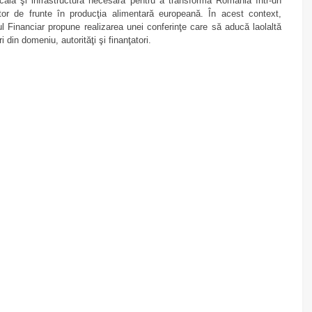
icală şi infrastructura necesară pentru a transforma România într-un
tor de frunte în producţia alimentară europeană. În acest context,
ul Financiar propune realizarea unei conferinţe care să aducă laolaltă
ri din domeniu, autorităţi şi finanţatori.