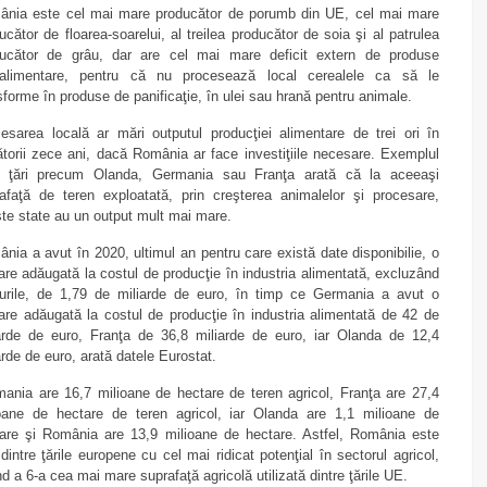
nia este cel mai mare producător de porumb din UE, cel mai mare
ucător de floarea-soarelui, al treilea producător de soia şi al patrulea
ducător de grâu, dar are cel mai mare deficit extern de produse
oalimentare, pentru că nu procesează local cerealele ca să le
sforme în produse de panificaţie, în ulei sau hrană pentru animale.
esarea locală ar mări outputul producţiei alimentare de trei ori în
torii zece ani, dacă România ar face investiţiile necesare. Exemplul
r ţări precum Olanda, Germania sau Franţa arată că la aceeaşi
afaţă de teren exploatată, prin creşterea animalelor şi procesare,
te state au un output mult mai mare.
nia a avut în 2020, ultimul an pentru care există date disponibilie, o
are adăugată la costul de producţie în industria alimentată, excluzând
urile, de 1,79 de miliarde de euro, în timp ce Germania a avut o
are adăugată la costul de producţie în industria alimentată de 42 de
arde de euro, Franţa de 36,8 miliarde de euro, iar Olanda de 12,4
arde de euro, arată datele Eurostat.
ania are 16,7 milioane de hectare de teren agricol, Franţa are 27,4
oane de hectare de teren agricol, iar Olanda are 1,1 milioane de
are şi România are 13,9 milioane de hectare. Astfel, România este
dintre ţările europene cu cel mai ridicat potenţial în sectorul agricol,
d a 6-a cea mai mare suprafaţă agricolă utilizată dintre ţările UE.