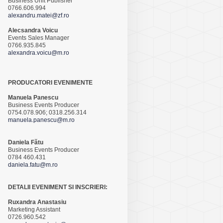
Business Unit Publisher
0766.606.994
alexandru.matei@zf.ro
Alecsandra Voicu
Events Sales Manager
0766.935.845
alexandra.voicu@m.ro
PRODUCATORI EVENIMENTE
Manuela Panescu
Business Events Producer
0754.078.906; 0318.256.314
manuela.panescu@m.ro
Daniela Fătu
Business Events Producer
0784 460.431
daniela.fatu@m.ro
DETALII EVENIMENT SI INSCRIERI:
Ruxandra Anastasiu
Marketing Assistant
0726.960.542