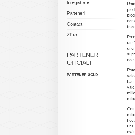
Inregistrare
Româ
prod
Parteneri
pro
agr
Contact
tran
ZF.ro
Proc
urmă
uno
PARTENERI
supr
aces
OFICIALI
Româ
PARTENER GOLD
valo
băut
valo
mili
mili
Germ
mili
hect
una 
avân