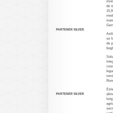
inve
de e
15,8
medi
mare
Germ
PARTENER SILVER
Astf
se f
de p
bogă
Solu
inte
coor
legu
româ
Rom
Este
PARTENER SILVER
alim
lung
agri
sect