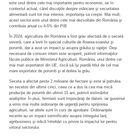
este unul dintre cele mai importante pentru economie, iar în
contextul actual, când discuţiile despre mâncare şi securitatea
alimentară sunt tot mai intense, importanţa sa creşte. Mai mult,
acest sector este unul dintre cele mai dezvoltate din România şi
contribuie anual cu 4-5% din PIB.
În 2024, agricultura din România a fost grav afectată de o secetă
severă, care a lovit în special culturile de floarea-soarelui şi
porumb, dar a avut un impact şi asupra grâului şi rapiţei. Deşi
necesarul de consum intern este acoperit, potrivit informaţiilor
făcute publice de Ministerul Agriculturii, România, unul dintre cei
mai mari exportatori din UE, riscă să îşi piardă titlul de cel mai
mare exportator de porumb şi al doilea la grâu.
Seceta a afectat peste 2 milioane de hectare şi este al patrulea
an secetos din ultimii cinci, ceea ce a dus la cea mai mică
producţie de porumb din ultimii 15 ani, potrivit estimărilor
analiştilor. În plus, fermierii sunt împovăraţi de datorii, iar guvernul
a emis mai multe ordonanţe de urgenţă pentru sprijinirea
agriculturii, iar altele sunt în curs de aprobare. Ordonanţele
recente au un impact semnificativ asupra întregului lanţ
agribusiness şi ridică întrebări cu privire la impactul lor pentru
viitorul sectorului.