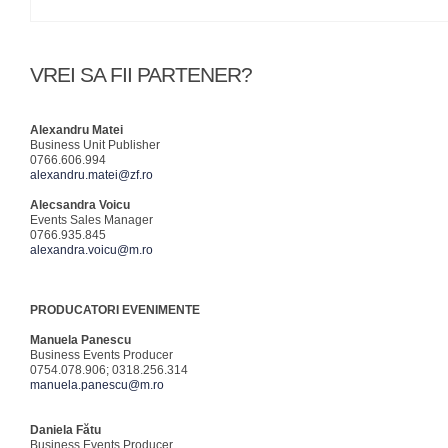
VREI SA FII PARTENER?
Alexandru Matei
Business Unit Publisher
0766.606.994
alexandru.matei@zf.ro
Alecsandra Voicu
Events Sales Manager
0766.935.845
alexandra.voicu@m.ro
PRODUCATORI EVENIMENTE
Manuela Panescu
Business Events Producer
0754.078.906; 0318.256.314
manuela.panescu@m.ro
Daniela Fătu
Business Events Producer