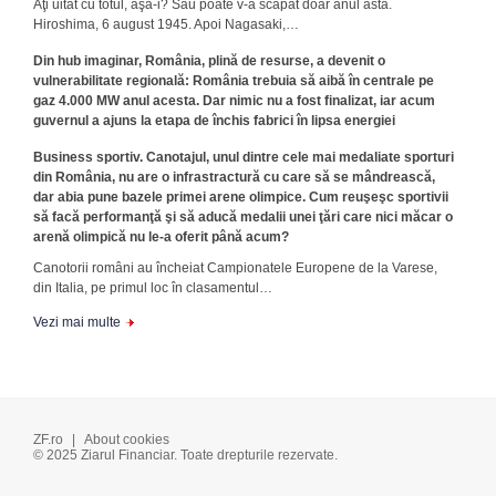
Aţi uitat cu totul, aşa-i? Sau poate v-a scăpat doar anul ăsta.
Hiroshima, 6 august 1945. Apoi Nagasaki,…
Din hub imaginar, România, plină de resurse, a devenit o
vulnerabilitate regională: România trebuia să aibă în centrale pe
gaz 4.000 MW anul acesta. Dar nimic nu a fost finalizat, iar acum
guvernul a ajuns la etapa de închis fabrici în lipsa energiei
Business sportiv. Canotajul, unul dintre cele mai medaliate sporturi
din România, nu are o infrastractură cu care să se mândrească,
dar abia pune bazele primei arene olimpice. Cum reuşeşc sportivii
să facă performanţă şi să aducă medalii unei ţări care nici măcar o
arenă olimpică nu le-a oferit până acum?
Canotorii români au încheiat Campionatele Europene de la Varese,
din Italia, pe primul loc în clasamentul…
Vezi mai multe
ZF.ro
|
About cookies
© 2025 Ziarul Financiar. Toate drepturile rezervate.