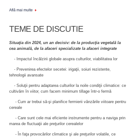
Află mai multe
TEME DE DISCUTIE
Situaţia din 2024, un an decisiv: de la producţia vegetală la
cea animală, de la afaceri specializate la afaceri integrate
- Impactul încălzirii globale asupra culturilor, viabilitatea lor
- Prevenirea efectelor secetei: irigaţii, soiuri rezistente,
tehnologii avansate
- Soluţii pentru adaptarea culturilor la noile condiţii climatice: ce
cultivăm în viitor, cum facem minimum tillage într-o fermă
- Cum ar trebui să-şi planifice fermierii vânzările viitoare pentru
cereale
- Care sunt cele mai eficiente instrumente pentru a naviga prin
marea de fluctuaţii ale preţurilor cerealelor
- În faţa provocărilor climatice şi ale preţurilor volatile, ce