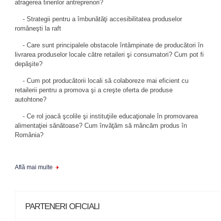
atragerea tinerilor antreprenori?
- Strategii pentru a îmbunătăţi accesibilitatea produselor
româneşti la raft
- Care sunt principalele obstacole întâmpinate de producători în
livrarea produselor locale către retaileri şi consumatori? Cum pot fi
depăşite?
- Cum pot producătorii locali să colaboreze mai eficient cu
retailerii pentru a promova şi a creşte oferta de produse
autohtone?
- Ce rol joacă şcolile şi instituţiile educaţionale în promovarea
alimentaţiei sănătoase? Cum învăţăm să mâncăm produs în
România?
Află mai multe
PARTENERI OFICIALI