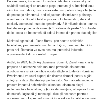
De asemenea, în contextul creşterii deficitului comercial şi al
scăderii producţiei pe anumite pieţe, precum şi al închiderii sau
vânzării unor fabrici, provocarea este cum putem integra lanţurile
de producţie alimentară, sprijini jucători din industrie şi finanţa
acest sector. Bugetul total al programului Investalim, dedicat
exclusiv sectorului, este de aproximativ 2,9 miliarde de lei, dar au
fost depuse proiecte de investiţii în valoare de peste 4,5 miliarde
de lei, ceea ce înseamnă că există interes din partea afaceriştilor.
Ministrul agriculturii, Florin Barbu, prin aceste schimbări
legislative, şi-a prezentat un plan ambiţios, care promite că în
patru ani, România va avea cea mai puternică industrie
agroalimentară din sud-estul Europei.
Astfel, în 2024, la ZF Agrobusiness Summit, Ziarul Financiar îşi
propune să adreseze cele mai mari provocări din sectorul
agrobusiness şi să identifice oportunităţile actuale din România.
Evenimentul va reuni experţi din diverse domenii pentru a găsi
soluţii şi a dezvolta strategii pentru viitor. Vom aborda subiecte
precum impactul schimbărilor climatice, dinamica pieţei,
reglementările legislative, opţiunile de finanţare, atragerea forţei
de muncă, logistică şi tehnologii, discuţii necesare pentru a
accelera drumul spre performanţă în acest sector vital economiei.