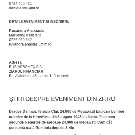
0784 460.431
daniela.fatu@m.ro
DETALII EVENIMENT SI INSCRIERI:
Ruxandra Anastasiu
Marketing Assistant
0726.960.542
ruxandra.anastasiu@m.ro
Adresa
BUSINESSMEX S.A.
ZIARUL FINANCIAR
Bd. Aviatorilor 45, sector 1, Bucuresti
ŞTIRI DESPRE EVENIMENT DIN
ZF.RO
Dragoş Damian, Terapia Cluj: 24.000 de Megawaţi! Explozia bombei
atomice de la Hiroshima din 6 august 1945 a eliberat în câteva
secunde o energie de aproape 24.000 de Megawaţi. Cam cât
consumă toată România timp de 3 zile