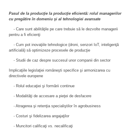
Pasul de la producţie la producţie eficientă: rolul managerilor
cu pregătire în domeniu şi al tehnologiei avansate
- Care sunt abilităţile pe care trebuie să le dezvolte managerii
pentru a fi eficienţi
- Cum pot inovaţiile tehnologice (droni, senzori IoT, inteligenţă
artificială) să optimizeze procesele de producţie
- Studii de caz despre succesul unor companii din sector
Implicaţiile legislaţiei româneşti specifice şi armonizarea cu
directivele europene
- Rolul educaţiei şi formării continue
- Modalităţi de accesare a pieţei de desfacere
- Atragerea şi retenţia specialiştilor în agrobusiness
- Costuri şi fidelizarea angajaţilor
- Muncitori calificaţi vs. necalificaţi