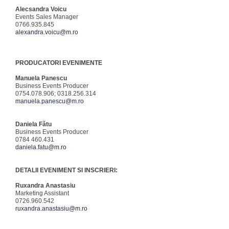
Alecsandra Voicu
Events Sales Manager
0766.935.845
alexandra.voicu@m.ro
PRODUCATORI EVENIMENTE
Manuela Panescu
Business Events Producer
0754.078.906; 0318.256.314
manuela.panescu@m.ro
Daniela Fătu
Business Events Producer
0784 460.431
daniela.fatu@m.ro
DETALII EVENIMENT SI INSCRIERI:
Ruxandra Anastasiu
Marketing Assistant
0726.960.542
ruxandra.anastasiu@m.ro