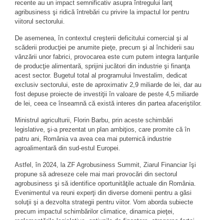
recente au un impact semnificativ asupra întregului lanţ
agribusiness şi ridică întrebări cu privire la impactul lor pentru
viitorul sectorului.
De asemenea, în contextul creşterii deficitului comercial şi al
scăderii producţiei pe anumite pieţe, precum şi al închiderii sau
vânzării unor fabrici, provocarea este cum putem integra lanţurile
de producţie alimentară, sprijini jucători din industrie şi finanţa
acest sector. Bugetul total al programului Investalim, dedicat
exclusiv sectorului, este de aproximativ 2,9 miliarde de lei, dar au
fost depuse proiecte de investiţii în valoare de peste 4,5 miliarde
de lei, ceea ce înseamnă că există interes din partea afaceriştilor.
Ministrul agriculturii, Florin Barbu, prin aceste schimbări
legislative, şi-a prezentat un plan ambiţios, care promite că în
patru ani, România va avea cea mai puternică industrie
agroalimentară din sud-estul Europei.
Astfel, în 2024, la ZF Agrobusiness Summit, Ziarul Financiar îşi
propune să adreseze cele mai mari provocări din sectorul
agrobusiness şi să identifice oportunităţile actuale din România.
Evenimentul va reuni experţi din diverse domenii pentru a găsi
soluţii şi a dezvolta strategii pentru viitor. Vom aborda subiecte
precum impactul schimbărilor climatice, dinamica pieţei,