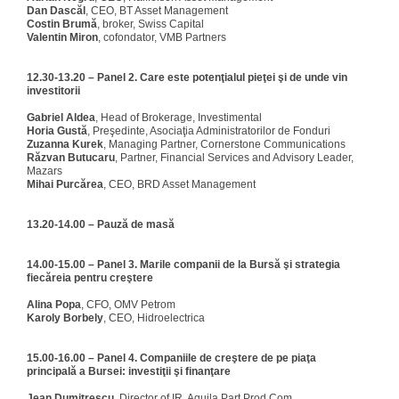
Dan Dascăl
, CEO, BT Asset Management
Costin Brumă
, broker, Swiss Capital
Valentin Miron
, cofondator, VMB Partners
12.30-13.20 – Panel 2. Care este potenţialul pieţei şi de unde vin
investitorii
Gabriel Aldea
, Head of Brokerage, Investimental
Horia Gustă
, Preşedinte, Asociaţia Administratorilor de Fonduri
Zuzanna Kurek
, Managing Partner, Cornerstone Communications
Răzvan Butucaru
, Partner, Financial Services and Advisory Leader,
Mazars
Mihai Purcărea
, CEO, BRD Asset Management
13.20-14.00 – Pauză de masă
14.00-15.00 – Panel 3. Marile companii de la Bursă şi strategia
fiecăreia pentru creştere
Alina Popa
, CFO, OMV Petrom
Karoly Borbely
, CEO, Hidroelectrica
15.00-16.00 – Panel 4. Companiile de creştere de pe piaţa
principală a Bursei
: investi
ţii şi finanţare
Jean Dumitrescu
, Director of IR, Aquila Part Prod Com