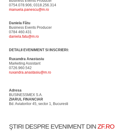
Business Events Producer
0754.078.906; 0318.256.314
manuela.panescu@m.ro
Daniela Fătu
Business Events Producer
0784 460.431
daniela.fatu@m.ro
DETALII EVENIMENT SI INSCRIERI:
Ruxandra Anastasiu
Marketing Assistant
0726.960.542
ruxandra.anastasiu@m.ro
Adresa
BUSINESSMEX S.A.
ZIARUL FINANCIAR
Bd. Aviatorilor 45, sector 1, Bucuresti
ŞTIRI DESPRE EVENIMENT DIN
ZF.RO