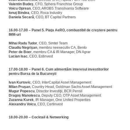
Valentin Budeş
, CFO, Sphera Franchise Group
Voicu Oprean
, CEO, AROBS Transilvania Software
Ionuţ Bindea
, CEO, Roca Industry
Daniela Secară
, CEO, BT Capital Partners
16.00-17.00 – Panel 5. Piaţa AeRO, combustibil de creştere pentru
IMM-uri
Mihai Radu Tudor
, CEO, Simtel Team
Claudiu Negrişan
, membru neexecutiv CA, Bento
Peter de Boer
, membru CA & IR Manager, DN Agrar
Lucian Isac
, CEO, Estinvest
17.00-18.00 – Panel 6. Cum alimentăm interesul investitorilor
pentru Bursa de la Bucureşti
Ivan Kurtovic
, CEO, InterCapital Asset Management
Milan Pruşan
, Country Head, Goldman Sachs Asset Management
Mugur Popescu
, Director Investiţii, BCR Pensii
Dragoş Manolescu
, Deputy CEO, OTP Asset Management
Zuzanna Kurek
, IR Manager, One United Properties
Alexandru Voicu
, CEO, Certinvest
18.00-20.00 – Cocktail & Networking