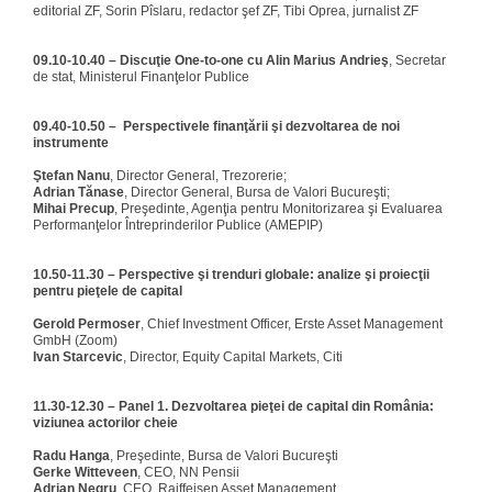
editorial ZF, Sorin Pîslaru, redactor şef ZF, Tibi Oprea, jurnalist ZF
09.10-10.40 –
Discuţie One-to-one cu Alin Marius Andrieş
, Secretar
de stat, Ministerul Finanţelor Publice
09.40-10.50 – Perspectivele finanţării şi dezvoltarea de noi
instrumente
Ştefan Nanu
, Director General, Trezorerie;
Adrian Tănase
, Director General, Bursa de Valori Bucureşti;
Mihai Precup
, Preşedinte, Agenţia pentru Monitorizarea şi Evaluarea
Performanţelor Întreprinderilor Publice (AMEPIP)
10.50-11.30 – Perspective şi trenduri globale
: a
nalize şi proiecţii
pentru pieţele de capital
Gerold Permoser
, Chief Investment Officer, Erste Asset Management
GmbH (Zoom)
Ivan Starcevic
, Director, Equity Capital Markets, Citi
11.30-12.30 – Panel 1. Dezvoltarea pieţei de capital din România
:
viziunea actorilor cheie
Radu Hanga
, Preşedinte, Bursa de Valori Bucureşti
Gerke Witteveen
, CEO, NN Pensii
Adrian Negru
, CEO, Raiffeisen Asset Management