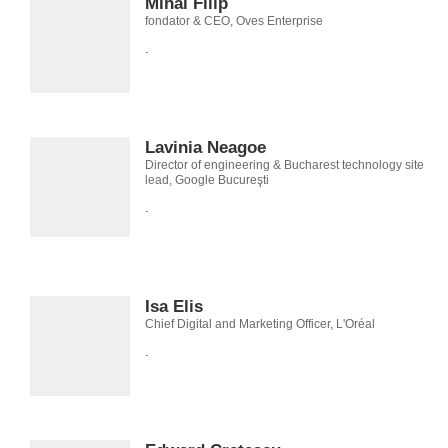
Mihai Filip
fondator & CEO, Oves Enterprise
.
Lavinia Neagoe
Director of engineering & Bucharest technology site
lead, Google Bucureşti
.
Isa Elis
Chief Digital and Marketing Officer, L'Oréal
.