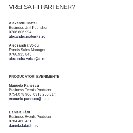
VREI SA FII PARTENER?
Alexandru Matei
Business Unit Publisher
0766.606.994
alexandru.matei@zf.ro
Alecsandra Voicu
Events Sales Manager
0766.935.845
alexandra.voicu@m.ro
PRODUCATORI EVENIMENTE
Manuela Panescu
Business Events Producer
0754.078.906; 0318.256.314
manuela.panescu@m.ro
Daniela Fătu
Business Events Producer
0784 460.431
daniela.fatu@m.ro