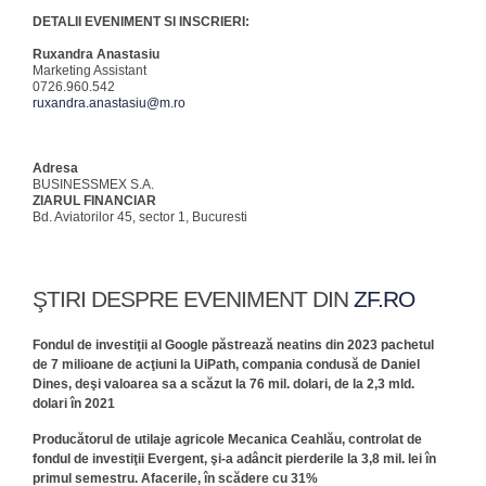
DETALII EVENIMENT SI INSCRIERI:
Ruxandra Anastasiu
Marketing Assistant
0726.960.542
ruxandra.anastasiu@m.ro
Adresa
BUSINESSMEX S.A.
ZIARUL FINANCIAR
Bd. Aviatorilor 45, sector 1, Bucuresti
ŞTIRI DESPRE EVENIMENT DIN
ZF.RO
Fondul de investiţii al Google păstrează neatins din 2023 pachetul
de 7 milioane de acţiuni la UiPath, compania condusă de Daniel
Dines, deşi valoarea sa a scăzut la 76 mil. dolari, de la 2,3 mld.
dolari în 2021
Producătorul de utilaje agricole Mecanica Ceahlău, controlat de
fondul de investiţii Evergent, şi-a adâncit pierderile la 3,8 mil. lei în
primul semestru. Afacerile, în scădere cu 31%