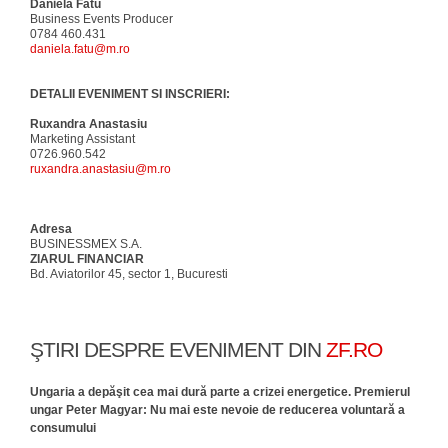
Daniela Fătu
Business Events Producer
0784 460.431
daniela.fatu@m.ro
DETALII EVENIMENT SI INSCRIERI:
Ruxandra Anastasiu
Marketing Assistant
0726.960.542
ruxandra.anastasiu@m.ro
Adresa
BUSINESSMEX S.A.
ZIARUL FINANCIAR
Bd. Aviatorilor 45, sector 1, Bucuresti
ŞTIRI DESPRE EVENIMENT DIN
ZF.RO
Ungaria a depăşit cea mai dură parte a crizei energetice. Premierul
ungar Peter Magyar: Nu mai este nevoie de reducerea voluntară a
consumului