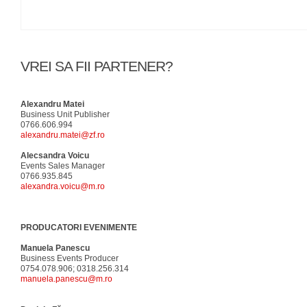
VREI SA FII PARTENER?
Alexandru Matei
Business Unit Publisher
0766.606.994
alexandru.matei@zf.ro
Alecsandra Voicu
Events Sales Manager
0766.935.845
alexandra.voicu@m.ro
PRODUCATORI EVENIMENTE
Manuela Panescu
Business Events Producer
0754.078.906; 0318.256.314
manuela.panescu@m.ro