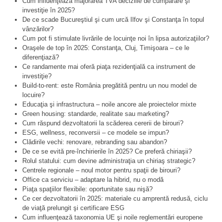
Cum influenţează majorarea TVA deciziile de cumpărare şi
investiţie în 2025?
De ce scade Bucureştiul şi cum urcă Ilfov şi Constanţa în topul
vânzărilor?
Cum pot fi stimulate livrările de locuinţe noi în lipsa autorizaţiilor?
Oraşele de top în 2025: Constanţa, Cluj, Timişoara – ce le
diferenţiază?
Ce randamente mai oferă piaţa rezidenţială ca instrument de
investiţie?
Build-to-rent: este România pregătită pentru un nou model de
locuire?
Educaţia şi infrastructura – noile ancore ale proiectelor mixte
Green housing: standarde, realitate sau marketing?
Cum răspund dezvoltatorii la scăderea cererii de birouri?
ESG, wellness, reconversii – ce modele se impun?
Clădirile vechi: renovare, rebranding sau abandon?
De ce se evită pre-închirierile în 2025? Ce preferă chiriaşii?
Rolul statului: cum devine administraţia un chiriaş strategic?
Centrele regionale – noul motor pentru spaţii de birouri?
Office ca serviciu – adaptare la hibrid, nu o modă
Piaţa spaţiilor flexibile: oportunitate sau nişă?
Ce cer dezvoltatorii în 2025: materiale cu amprentă redusă, ciclu
de viaţă prelungit şi certificare ESG
Cum influenţează taxonomia UE şi noile reglementări europene