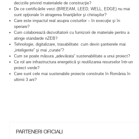
deciziile privind materialele de construcţie?
De ce certificările verzi (BREEAM, LEED, WELL, EDGE) nu mai
sunt opţionale în atragerea finanţărilor şi chiriaşilor?
Care este impactul real asupra costurilor – în execuţie şi în
operare?
Cum colaborează dezvoltatorii cu furnizorii de materiale pentru a
atinge standarde nZEB?
Tehnologie, digitalizare, trasabilitate: cum devin şantierele mai
„inteligente” şi mai „curate”?
Cum se poate măsura „adevărata” sustenabilitate a unui proiect?
Ce rol are infrastructura energetică şi reutilizarea resurselor într-un
proiect verde?
Care sunt cele mai sustenabile proiecte construite în România în
ultimii 3 ani?
PARTENERI OFICIALI