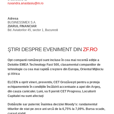
ruxandra.anastasiu@m.ro
Adresa
BUSINESSMEX S.A.
ZIARUL FINANCIAR
Bd. Aviatorilor 45, sector 1, Bucuresti
ŞTIRI DESPRE EVENIMENT DIN
ZF.RO
Opt companii româneşti sunt incluse în cea mai recentă ediţie a
Deloitte EMEA Technology Fast 500, clasamentul companiilor de
tehnologie cu cea mai rapidă creştere din Europa, Orientul Mijlociu
şi Africa
ELCEN a oprit vineri, preventiv, CET Grozăveşti pentru a proteja
echipamentele în condiţiile încălzirii accentuate a apei din Argeş,
din cauza caniculei. Luni, va fi pornit CET Progresu. Locuitorii
Capitalei nu sunt afectaţi
Dobânzile sar puternic înaintea deciziei Moody's: randamentul
titlurilor de stat pe zece ani urcă de la 6,75% la 7,09%. Bursa scade,
cursul stabil