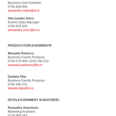
Business Unit Publisher
0766.606.994
alexandru.matei@zf.ro
Alecsandra Voicu
Events Sales Manager
0766.935.845
alexandra.voicu@m.ro
PRODUCATORI EVENIMENTE
Manuela Panescu
Business Events Producer
0754.078.906; 0318.256.314
manuela.panescu@m.ro
Daniela Fătu
Business Events Producer
0784 460.431
daniela.fatu@m.ro
DETALII EVENIMENT SI INSCRIERI:
Ruxandra Anastasiu
Marketing Assistant
0726.960.542