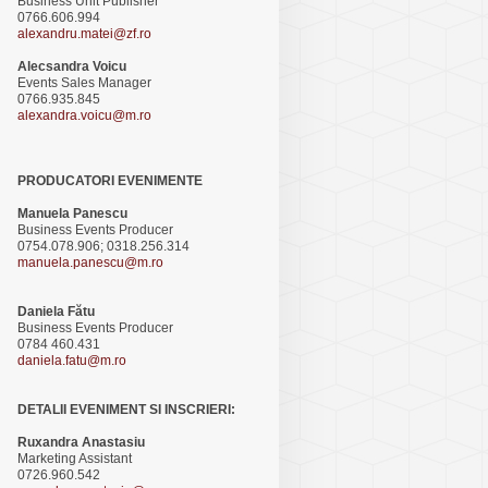
Business Unit Publisher
0766.606.994
alexandru.matei@zf.ro
Alecsandra Voicu
Events Sales Manager
0766.935.845
alexandra.voicu@m.ro
PRODUCATORI EVENIMENTE
Manuela Panescu
Business Events Producer
0754.078.906; 0318.256.314
manuela.panescu@m.ro
Daniela Fătu
Business Events Producer
0784 460.431
daniela.fatu@m.ro
DETALII EVENIMENT SI INSCRIERI:
Ruxandra Anastasiu
Marketing Assistant
0726.960.542