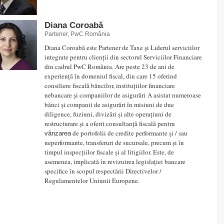
Diana Coroabă
Partener, PwC România
Diana Coroabă este Partener de Taxe şi Liderul serviciilor
integrate pentru clienţii din sectorul Serviciilor Financiare
din cadrul PwC România. Are peste 23 de ani de
experienţă în domeniul fiscal, din care 15 oferind
consiliere fiscală băncilor, instituţiilor financiare
nebancare şi companiilor de asigurări A asistat numeroase
bănci şi companii de asigurări în misiuni de due
diligence, fuziuni, divizări şi alte operaţiuni de
restructurare şi a oferit consultanţă fiscală pentru
de portofolii de credite performante şi / sau
vânzarea
neperformante, transferuri de sucursale, precum şi în
timpul inspecţiilor fiscale şi al litigiilor. Este, de
asemenea, implicată în revizuirea legislaţiei bancare
specifice în scopul respectării Directivelor /
Regulamentelor Uniunii Europene.