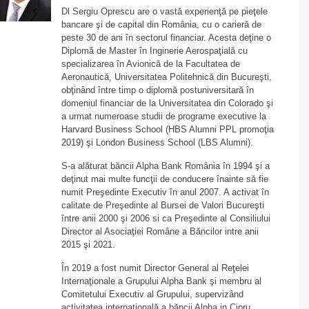
Dl Sergiu Oprescu are o vastă experienţă pe pieţele
bancare şi de capital din România, cu o carieră de
peste 30 de ani în sectorul financiar. Acesta deţine o
Diplomă de Master în Inginerie Aerospaţială cu
specializarea în Avionică de la Facultatea de
Aeronautică, Universitatea Politehnică din Bucureşti,
obţinând între timp o diplomă postuniversitară în
domeniul financiar de la Universitatea din Colorado şi
a urmat numeroase studii de programe executive la
Harvard Business School (HBS Alumni PPL promoţia
2019) şi London Business School (LBS Alumni).
S-a alăturat băncii Alpha Bank România în 1994 şi a
deţinut mai multe funcţii de conducere înainte să fie
numit Preşedinte Executiv în anul 2007. A activat în
calitate de Preşedinte al Bursei de Valori Bucureşti
între anii 2000 şi 2006 si ca Preşedinte al Consiliului
Director al Asociaţiei Române a Băncilor intre anii
2015 şi 2021.
În 2019 a fost numit Director General al Reţelei
Internaţionale a Grupului Alpha Bank şi membru al
Comitetului Executiv al Grupului, supervizând
activitatea internaţională a băncii Alpha in Cipru,