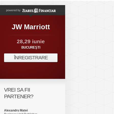
powered by
JW Marriott
28,29 iunie
BUCUREŞTI
ÎNREGISTRARE
VREI SA FII
PARTENER?
Alexandru Matei