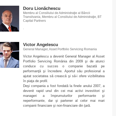
Doru Lionăchescu
Membru al Consiliului de Administraţie al Băncii
Transilvania, Membru al Consiliului de Administraţie, BT
Capital Partners
.
Victor Angelescu
‎General Manager, Asset Portfolio Servicing Romania
Victor Angelescu a devenit General Manager al Asset
Portfolio Servicing România din 2009 şi de atunci
conduce cu succes o companie bazată pe
performanţă şi încredere. Aportul său profesional a
ajutat societatea să crească şi să-i ofere vizibilitatea
în piaţa de profil.
Deşi compania a fost fondată la finele anului 2007, a
devenit rapid unul din cei mai activi investitori şi
manageri a împrumuturilor performante şi
neperformante, dar şi partener al celor mai mari
companii financiare şi non-financiare din ţară.