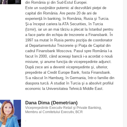
din România şi din Sud-Estul Europei.
Este un susţinător puternic al dezvoltării pieţei de
capital din România. Are peste 20 de ani de
experienţă în banking, în România, Rusia şi Turcia.
Şi-a început cariera la ATA Securities, în Turcia
(Izmir), iar un an mai târziu a plecat la Istanbul pentru
a face parte din echipa de trezorerie a Finansbank. În
1997 sa mutat în Rusia pentru poziţia de coordonator
al Departamentului Trezorerie şi Piaţa de Capital din
cadrul Finansbank Moscova. Pasul spre România l-a
facut în 2000, când aceeaşi bancă i-a acordat o nouă
misiune, şi anume funcţia de vicepreşedinte adjunct.
După zece ani a devenit vicepreşedinte şi, ulterior,
preşedinte al Credit Europe Bank, fosta Finansbank.
S-a născut în Hamburg, în Germania, într-o familie din
diaspora turcă. A studiat în Turcia şi a absolvit profilul
economic la Universitatea Tehnică Middle East.
Dana Dima (Demetrian)
Vicepreşedinte Executiv Retail şi Private Banking,
Membru al Comitetului Executiv, BCR
.