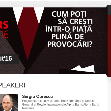
t'16
PEAKERI
Sergiu Oprescu
Preşedinte Executiv al Alpha Bank România şi Director
General al Reţelei Internaţionale Alpha Bank, Alpha Bank
România