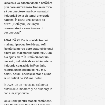
Guvernul va adopta vineri o hotărâre
prin care autorizează Transelectrica
să deconecteze mari consumatori
industriali de la sistemul energetic
naţional în cazul unei situaţii de
criză: „Cetăţenii, locuinţele,
consumatorii casnici nu vor fi
deconectaţi”
ANALIZĂ ZF. De la unul dintre cei
mai mari producători de pantofi,
România merge spre statutul de unul
dintre cei mai mari importatori. Cum
s-a ajuns aici? În urmă cu doar un
deceniu, industria de încălţăminte, o
industrie cu tradiţie în România,
raporta un excedent de 750 mil.
dolari. Acum, acelaşi sector a ajuns
la un deficit de 250 mil. dolari
În 2025, un an marcat de scăderea
puterii de cumpărare şi de prudenţă în
consum, importurile…
CEC Bank pentru afaceri româneşti.