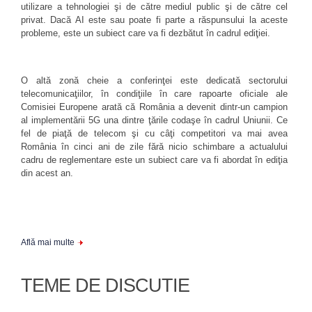
utilizare a tehnologiei şi de către mediul public şi de către cel
privat. Dacă AI este sau poate fi parte a răspunsului la aceste
probleme, este un subiect care va fi dezbătut în cadrul ediţiei.
O altă zonă cheie a conferinţei este dedicată sectorului
telecomunicaţiilor, în condiţiile în care rapoarte oficiale ale
Comisiei Europene arată că România a devenit dintr-un campion
al implementării 5G una dintre ţările codaşe în cadrul Uniunii. Ce
fel de piaţă de telecom şi cu câţi competitori va mai avea
România în cinci ani de zile fără nicio schimbare a actualului
cadru de reglementare este un subiect care va fi abordat în ediţia
din acest an.
Află mai multe
TEME DE DISCUTIE