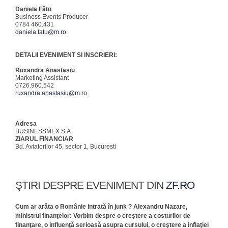
Daniela Fătu
Business Events Producer
0784 460.431
daniela.fatu@m.ro
DETALII EVENIMENT SI INSCRIERI:
Ruxandra Anastasiu
Marketing Assistant
0726.960.542
ruxandra.anastasiu@m.ro
Adresa
BUSINESSMEX S.A.
ZIARUL FINANCIAR
Bd. Aviatorilor 45, sector 1, Bucuresti
ŞTIRI DESPRE EVENIMENT DIN
ZF.RO
Cum ar arăta o Românie intrată în junk ? Alexandru Nazare,
ministrul finanţelor: Vorbim despre o creştere a costurilor de
finanţare, o influenţă serioasă asupra cursului, o creştere a inflaţiei