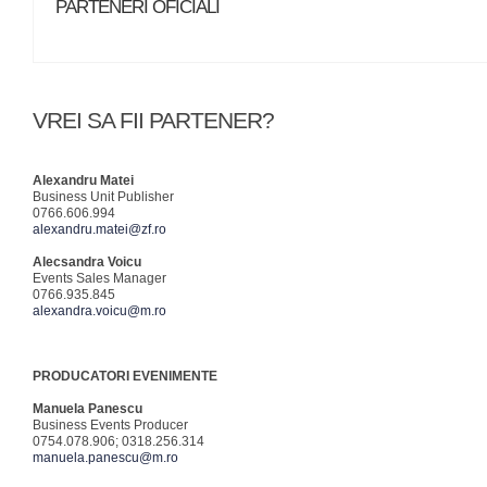
PARTENERI OFICIALI
VREI SA FII PARTENER?
Alexandru Matei
Business Unit Publisher
0766.606.994
alexandru.matei@zf.ro
Alecsandra Voicu
Events Sales Manager
0766.935.845
alexandra.voicu@m.ro
PRODUCATORI EVENIMENTE
Manuela Panescu
Business Events Producer
0754.078.906; 0318.256.314
manuela.panescu@m.ro