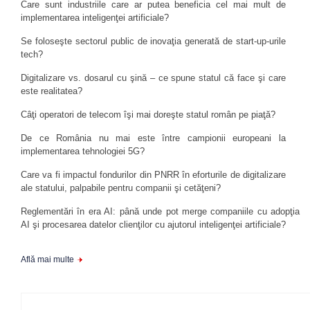
Care sunt industriile care ar putea beneficia cel mai mult de
implementarea inteligenţei artificiale?
Se foloseşte sectorul public de inovaţia generată de start-up-urile
tech?
Digitalizare vs. dosarul cu şină – ce spune statul că face şi care
este realitatea?
Câţi operatori de telecom îşi mai doreşte statul român pe piaţă?
De ce România nu mai este între campionii europeani la
implementarea tehnologiei 5G?
Care va fi impactul fondurilor din PNRR în eforturile de digitalizare
ale statului, palpabile pentru companii şi cetăţeni?
Reglementări în era AI: până unde pot merge companiile cu adopţia
AI şi procesarea datelor clienţilor cu ajutorul inteligenţei artificiale?
Află mai multe