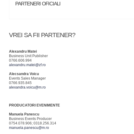
PARTENERI OFICIALI
VREI SA FII PARTENER?
Alexandru Matei
Business Unit Publisher
0766.606.994
alexandru.matei@zf.ro
Alecsandra Voicu
Events Sales Manager
0766.935.845
alexandra.voicu@m.ro
PRODUCATORI EVENIMENTE
Manuela Panescu
Business Events Producer
0754.078.906; 0318.256.314
manuela.panescu@m.ro