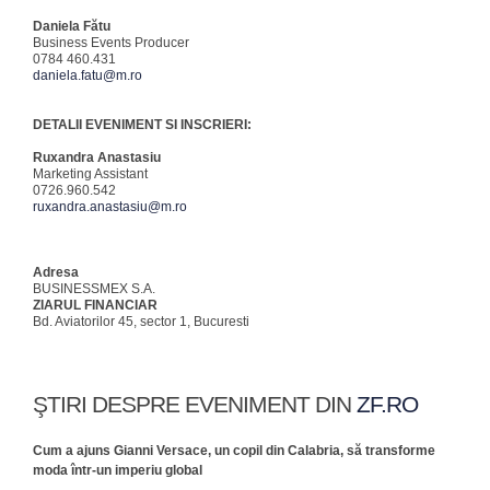
Daniela Fătu
Business Events Producer
0784 460.431
daniela.fatu@m.ro
DETALII EVENIMENT SI INSCRIERI:
Ruxandra Anastasiu
Marketing Assistant
0726.960.542
ruxandra.anastasiu@m.ro
Adresa
BUSINESSMEX S.A.
ZIARUL FINANCIAR
Bd. Aviatorilor 45, sector 1, Bucuresti
ŞTIRI DESPRE EVENIMENT DIN
ZF.RO
Cum a ajuns Gianni Versace, un copil din Calabria, să transforme
moda într-un imperiu global