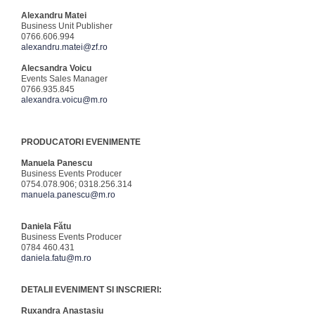
Alexandru Matei
Business Unit Publisher
0766.606.994
alexandru.matei@zf.ro
Alecsandra Voicu
Events Sales Manager
0766.935.845
alexandra.voicu@m.ro
PRODUCATORI EVENIMENTE
Manuela Panescu
Business Events Producer
0754.078.906; 0318.256.314
manuela.panescu@m.ro
Daniela Fătu
Business Events Producer
0784 460.431
daniela.fatu@m.ro
DETALII EVENIMENT SI INSCRIERI:
Ruxandra Anastasiu