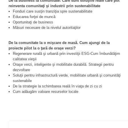
De la business la comunitate: Care sunt soluţiile reale care pot
reinventa comunitaţi şi industrii prin sustenabilitate
Fonduri care susţin tranziţia spre sustenabilitate
Educarea forţei de muncă
Oportunitaţi de business
Măsuri necesare de la nivelul autoritaţilor
De la comunitate la o mişcare de masă. Cum ajungi de la
proiecte pilot la o ţară de oraşe verzi?
Regenerare rurală şi urbană prin investiţii ESG-Cum îmbunătăţim
calitatea vieşii
Oraşe verzi, inteligente şi mobilitate durabilă. Strategii pentru
dezvoltare
Soluţii pentru infrastructură verde, mobilitate urbană şi comunităţi
sustenabile
De la strategie la schimbarea reală în viaţa de zi cu zi
Cum adăugăm valoare resurselor locale