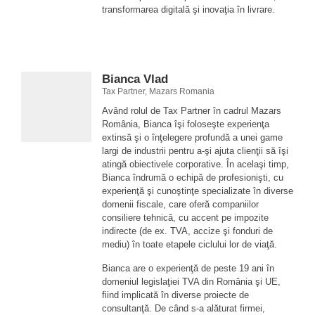
transformarea digitală şi inovaţia în livrare.
Bianca Vlad
Tax Partner, Mazars Romania
Având rolul de Tax Partner în cadrul Mazars
România, Bianca îşi foloseşte experienţa
extinsă şi o înţelegere profundă a unei game
largi de industrii pentru a-şi ajuta clienţii să îşi
atingă obiectivele corporative. În acelaşi timp,
Bianca îndrumă o echipă de profesionişti, cu
experienţă şi cunoştinţe specializate în diverse
domenii fiscale, care oferă companiilor
consiliere tehnică, cu accent pe impozite
indirecte (de ex. TVA, accize şi fonduri de
mediu) în toate etapele ciclului lor de viaţă.
Bianca are o experienţă de peste 19 ani în
domeniul legislaţiei TVA din România şi UE,
fiind implicată în diverse proiecte de
consultanţă. De când s-a alăturat firmei,