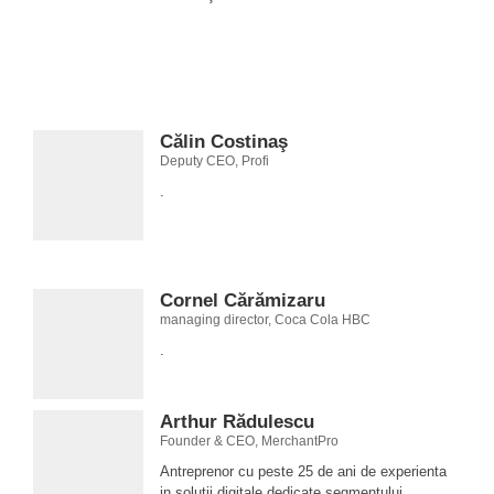
Călin Costinaş
Deputy CEO, Profi
.
Cornel Cărămizaru
managing director, Coca Cola HBC
.
Arthur Rădulescu
Founder & CEO, MerchantPro
Antreprenor cu peste 25 de ani de experienta
in solutii digitale dedicate segmentului