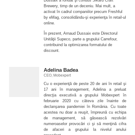
Dussaix a fondat şi condus Sikaru Craft
Brewery, timp de un deceniu. Mai mult, a
activat în cadrul companiilor precum Freshful
by eMag, consolidându-şi experienţa în retail-ul
online.
În prezent, Arnaud Dussaix este Directorul
Unităţii Supeco, parte a grupului Carrefour,
contribuind la optimizarea formatului de
discount.
Adelina Badea
CEO, Mobexpert
Cu o experienţă de peste 20 de ani în retail şi
17 ani în management, Adelina a preluat
direcţia executivă a grupului Mobexpert în
februarie 2020 cu câteva zile înainte de
declanşarea pandemiei în România. Cu toate
acestea nu doar a reuşit, împreună cu echipa
de management, să găsească rezolvări
numeroaselor provocări ci şi să menţină cifra
de afaceri a grupului la nivelul anului