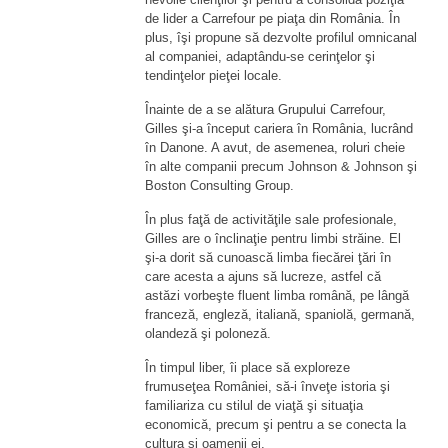
de lider a Carrefour pe piaţa din România. În
plus, îşi propune să dezvolte profilul omnicanal
al companiei, adaptându-se cerinţelor şi
tendinţelor pieţei locale.
Înainte de a se alătura Grupului Carrefour,
Gilles şi-a început cariera în România, lucrând
în Danone. A avut, de asemenea, roluri cheie
în alte companii precum Johnson & Johnson şi
Boston Consulting Group.
În plus faţă de activităţile sale profesionale,
Gilles are o înclinaţie pentru limbi străine. El
şi-a dorit să cunoască limba fiecărei ţări în
care acesta a ajuns să lucreze, astfel că
astăzi vorbeşte fluent limba română, pe lângă
franceză, engleză, italiană, spaniolă, germană,
olandeză şi poloneză.
În timpul liber, îi place să exploreze
frumuseţea României, să-i înveţe istoria şi
familiariza cu stilul de viaţă şi situaţia
economică, precum şi pentru a se conecta la
cultura şi oamenii ei.