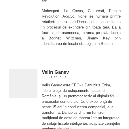
etc.
Mobexpert, La Cocos, Carturesti, French
Revolution, Ac&Co, Noriel se numara printre
retailerii pentru care Dana a oferit consultanta
in procesul de extindere din toata tara. Ea a
facilitat, de asemenea, intrarea pe piata locala
a Bogner, Wittchen, Jimmy Key prin
identificarea de locatii strategice in Bucuresti.
Velin Ganev
CEO, Danubius
Velin Ganev este CEO-ul Danubius Exim,
liderul pieţei de echipamente fiscale din
România, şi un promotor activ al digitalizării
proceselor comerciale. Cu o experienţă de
peste 15 ani în conducerea companiei, el a
transformat Danubius dintr-un furnizor
tradiţional de case de marcat într-un integrator
de soluţii fiscale inteligente, adaptate cerinţelor
moderne ale pieţei.