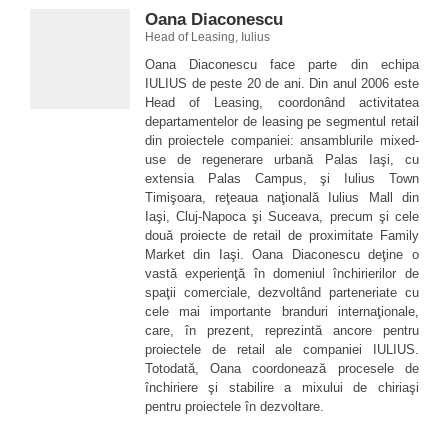
Oana Diaconescu
Head of Leasing, Iulius
Oana Diaconescu face parte din echipa
IULIUS de peste 20 de ani. Din anul 2006 este
Head of Leasing, coordonând activitatea
departamentelor de leasing pe segmentul retail
din proiectele companiei: ansamblurile mixed-
use de regenerare urbană Palas Iaşi, cu
extensia Palas Campus, şi Iulius Town
Timişoara, reţeaua naţională Iulius Mall din
Iaşi, Cluj-Napoca şi Suceava, precum şi cele
două proiecte de retail de proximitate Family
Market din Iaşi. Oana Diaconescu deţine o
vastă experienţă în domeniul închirierilor de
spaţii comerciale, dezvoltând parteneriate cu
cele mai importante branduri internaţionale,
care, în prezent, reprezintă ancore pentru
proiectele de retail ale companiei IULIUS.
Totodată, Oana coordonează procesele de
închiriere şi stabilire a mixului de chiriaşi
pentru proiectele în dezvoltare.