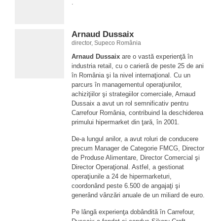
.
Arnaud Dussaix
director, Supeco România
Arnaud Dussaix
are o vastă experienţă în
industria retail, cu o carieră de peste 25 de ani
în România şi la nivel internaţional. Cu un
parcurs în managementul operaţiunilor,
achiziţiilor şi strategiilor comerciale, Arnaud
Dussaix a avut un rol semnificativ pentru
Carrefour România, contribuind la deschiderea
primului hipermarket din ţară, în 2001.
De-a lungul anilor, a avut roluri de conducere
precum Manager de Categorie FMCG, Director
de Produse Alimentare, Director Comercial şi
Director Operaţional. Astfel, a gestionat
operaţiunile a 24 de hipermarketuri,
coordonând peste 6.500 de angajaţi şi
generând vânzări anuale de un miliard de euro.
Pe lângă experienţa dobândită în Carrefour,