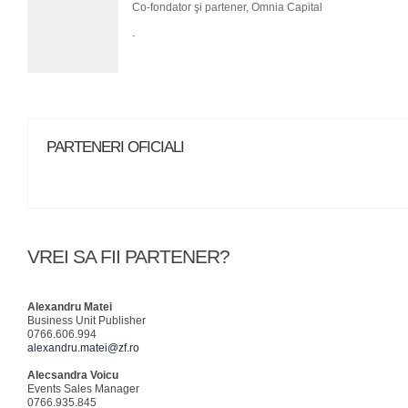
Co-fondator şi partener, Omnia Capital
.
PARTENERI OFICIALI
VREI SA FII PARTENER?
Alexandru Matei
Business Unit Publisher
0766.606.994
alexandru.matei@zf.ro
Alecsandra Voicu
Events Sales Manager
0766.935.845