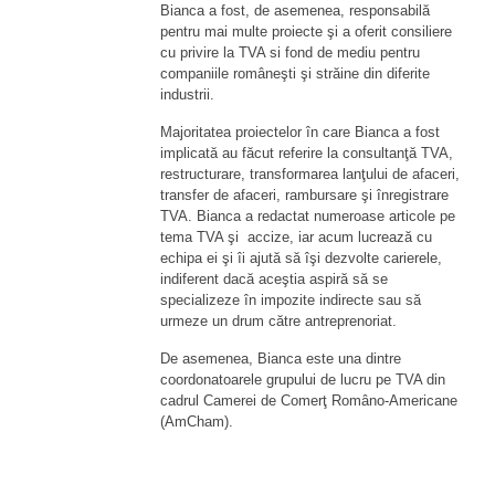
Bianca a fost, de asemenea, responsabilă
pentru mai multe proiecte şi a oferit consiliere
cu privire la TVA si fond de mediu pentru
companiile româneşti şi străine din diferite
industrii.
Majoritatea proiectelor în care Bianca a fost
implicată au făcut referire la consultanţă TVA,
restructurare, transformarea lanţului de afaceri,
transfer de afaceri, rambursare şi înregistrare
TVA. Bianca a redactat numeroase articole pe
tema TVA şi accize, iar acum lucrează cu
echipa ei şi îi ajută să îşi dezvolte carierele,
indiferent dacă aceştia aspiră să se
specializeze în impozite indirecte sau să
urmeze un drum către antreprenoriat.
De asemenea, Bianca este una dintre
coordonatoarele grupului de lucru pe TVA din
cadrul Camerei de Comerţ Româno-Americane
(AmCham).