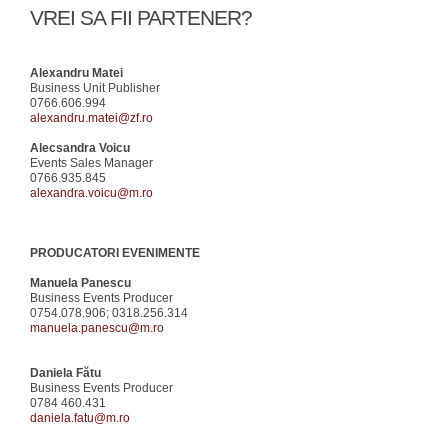
VREI SA FII PARTENER?
Alexandru Matei
Business Unit Publisher
0766.606.994
alexandru.matei@zf.ro
Alecsandra Voicu
Events Sales Manager
0766.935.845
alexandra.voicu@m.ro
PRODUCATORI EVENIMENTE
Manuela Panescu
Business Events Producer
0754.078.906; 0318.256.314
manuela.panescu@m.ro
Daniela Fătu
Business Events Producer
0784 460.431
daniela.fatu@m.ro