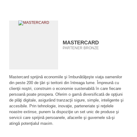
MASTERCARD
PARTENER BRONZE
Mastercard sprijină economiile şi îmbunătăţeşte viaţa oamenilor
din peste 200 de ţări şi teritorii din întreaga lume. Împreună cu
clienţii noştri, construim o economie sustenabilă în care fiecare
persoană poate prospera. Oferim o gamă diversificată de opţiuni
de plăţi digitale, asigurând tranzacţii sigure, simple, inteligente şi
accesibile. Prin tehnologie, inovaţie, parteneriate şi reţelele
noastre extinse, punem la dispoziţie un set unic de produse şi
servicii care sprijină persoanele, afacerile şi guvernele să-şi
atingă potenţialul maxim.