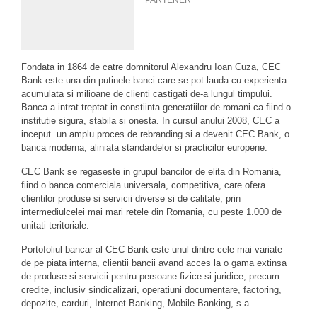
PARTENER
Fondata in 1864 de catre domnitorul Alexandru Ioan Cuza, CEC
Bank este una din putinele banci care se pot lauda cu experienta
acumulata si milioane de clienti castigati de-a lungul timpului.
Banca a intrat treptat in constiinta generatiilor de romani ca fiind o
institutie sigura, stabila si onesta. In cursul anului 2008, CEC a
inceput un amplu proces de rebranding si a devenit CEC Bank, o
banca moderna, aliniata standardelor si practicilor europene.
CEC Bank se regaseste in grupul bancilor de elita din Romania,
fiind o banca comerciala universala, competitiva, care ofera
clientilor produse si servicii diverse si de calitate, prin
intermediulcelei mai mari retele din Romania, cu peste 1.000 de
unitati teritoriale.
Portofoliul bancar al CEC Bank este unul dintre cele mai variate
de pe piata interna, clientii bancii avand acces la o gama extinsa
de produse si servicii pentru persoane fizice si juridice, precum
credite, inclusiv sindicalizari, operatiuni documentare, factoring,
depozite, carduri, Internet Banking, Mobile Banking, s.a.