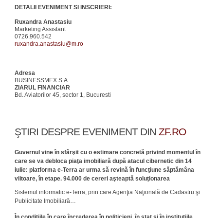
DETALII EVENIMENT SI INSCRIERI:
Ruxandra Anastasiu
Marketing Assistant
0726.960.542
ruxandra.anastasiu@m.ro
Adresa
BUSINESSMEX S.A.
ZIARUL FINANCIAR
Bd. Aviatorilor 45, sector 1, Bucuresti
ŞTIRI DESPRE EVENIMENT DIN
ZF.RO
Guvernul vine în sfârşit cu o estimare concretă privind momentul în
care se va debloca piaţa imobiliară după atacul cibernetic din 14
iulie: platforma e-Terra ar urma să revină în funcţiune săptămâna
viitoare, în etape. 94.000 de cereri aşteaptă soluţionarea
Sistemul informatic e-Terra, prin care Agenţia Naţională de Cadastru şi
Publicitate Imobiliară…
În condiţiile în care încrederea în politicieni, în stat şi în instituţiile