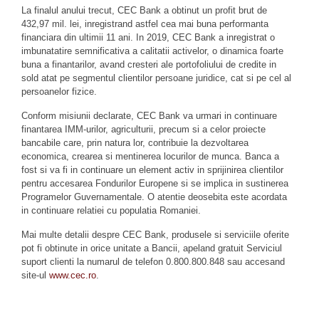
La finalul anului trecut, CEC Bank a obtinut un profit brut de
432,97 mil. lei, inregistrand astfel cea mai buna performanta
financiara din ultimii 11 ani. In 2019, CEC Bank a inregistrat o
imbunatatire semnificativa a calitatii activelor, o dinamica foarte
buna a finantarilor, avand cresteri ale portofoliului de credite in
sold atat pe segmentul clientilor persoane juridice, cat si pe cel al
persoanelor fizice.
Conform misiunii declarate, CEC Bank va urmari in continuare
finantarea IMM-urilor, agriculturii, precum si a celor proiecte
bancabile care, prin natura lor, contribuie la dezvoltarea
economica, crearea si mentinerea locurilor de munca. Banca a
fost si va fi in continuare un element activ in sprijinirea clientilor
pentru accesarea Fondurilor Europene si se implica in sustinerea
Programelor Guvernamentale. O atentie deosebita este acordata
in continuare relatiei cu populatia Romaniei.
Mai multe detalii despre CEC Bank, produsele si serviciile oferite
pot fi obtinute in orice unitate a Bancii, apeland gratuit Serviciul
suport clienti la numarul de telefon 0.800.800.848 sau accesand
site-ul
www.cec.ro
.