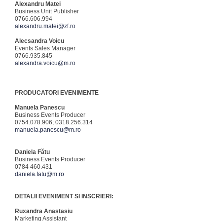
Alexandru Matei
Business Unit Publisher
0766.606.994
alexandru.matei@zf.ro
Alecsandra Voicu
Events Sales Manager
0766.935.845
alexandra.voicu@m.ro
PRODUCATORI EVENIMENTE
Manuela Panescu
Business Events Producer
0754.078.906; 0318.256.314
manuela.panescu@m.ro
Daniela Fătu
Business Events Producer
0784 460.431
daniela.fatu@m.ro
DETALII EVENIMENT SI INSCRIERI:
Ruxandra Anastasiu
Marketing Assistant