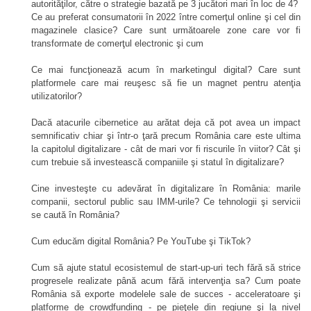
autorităţilor, către o strategie bazată pe 3 jucători mari în loc de 4?
Ce au preferat consumatorii în 2022 între comerţul online şi cel din
magazinele clasice? Care sunt următoarele zone care vor fi
transformate de comerţul electronic şi cum
Ce mai funcţionează acum în marketingul digital? Care sunt
platformele care mai reuşesc să fie un magnet pentru atenţia
utilizatorilor?
Dacă atacurile cibernetice au arătat deja că pot avea un impact
semnificativ chiar şi într-o ţară precum România care este ultima
la capitolul digitalizare - cât de mari vor fi riscurile în viitor? Cât şi
cum trebuie să investească companiile şi statul în digitalizare?
Cine investeşte cu adevărat în digitalizare în România: marile
companii, sectorul public sau IMM-urile? Ce tehnologii şi servicii
se caută în România?
Cum educăm digital România? Pe YouTube şi TikTok?
Cum să ajute statul ecosistemul de start-up-uri tech fără să strice
progresele realizate până acum fără intervenţia sa? Cum poate
România să exporte modelele sale de succes - acceleratoare şi
platforme de crowdfunding - pe pieţele din regiune şi la nivel