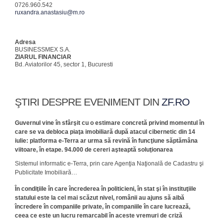
0726.960.542
ruxandra.anastasiu@m.ro
Adresa
BUSINESSMEX S.A.
ZIARUL FINANCIAR
Bd. Aviatorilor 45, sector 1, Bucuresti
ŞTIRI DESPRE EVENIMENT DIN
ZF.RO
Guvernul vine în sfârşit cu o estimare concretă privind momentul în
care se va debloca piaţa imobiliară după atacul cibernetic din 14
iulie: platforma e-Terra ar urma să revină în funcţiune săptămâna
viitoare, în etape. 94.000 de cereri aşteaptă soluţionarea
Sistemul informatic e-Terra, prin care Agenţia Naţională de Cadastru şi
Publicitate Imobiliară…
În condiţiile în care încrederea în politicieni, în stat şi în instituţiile
statului este la cel mai scăzut nivel, românii au ajuns să aibă
încredere în companiile private, în companiile în care lucrează,
ceea ce este un lucru remarcabil în aceste vremuri de criză