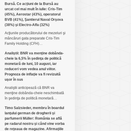
Bursă. Ce acţiuni de la Bursă au
urcat cel mai mult în iulie: Cris-Tim
(45%), Aerostar (43%), operatorul
BVB (41%), Şantierul Naval Orşova
(38%) şi Electro-Alfa (32%)
Acţiunile producătorului de mezeluri şi
mâncăruri gata preparate Cris-Tim
Family Holding (CFH)…
Analiştii: BNR va menţine dobânda-
cheie la 6,5% în şedinţa de politică
monetară de luni, 10 august, iar
reduceri vom vedea anul viitor.
Prognoza de inflaţie va fi revizuită
uşor în sus
Analiştii anticipează că BNR va
menţine dobânda-cheie neschimbată
în şedinţa de politică monetară…
Timo Salzsieder, membru în boardul
lanţului german de drogherii şi
parfumerii Müller: România se află
pe radarul nostru şi când vine vorba
de reţeaua de magazine. Afirmaţiile