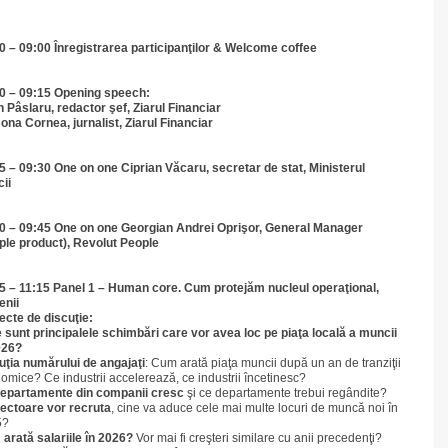
0 – 09:00 Înregistrarea participanţilor & Welcome coffee
0 – 09:15 Opening speech:
n Pâslaru, redactor şef, Ziarul Financiar
na Cornea, jurnalist, Ziarul Financiar
5 – 09:30
One on one Ciprian Văcaru, secretar de stat, Ministerul
ii
0 – 09:45 One on one Georgian Andrei Oprişor, General Manager
ple product), Revolut People
5 – 11:15 Panel 1 – Human core. Cum protejăm nucleul operaţional,
nii
ecte de discuţie:
 sunt principalele schimbări care vor avea loc pe piaţa locală a muncii
026?
uţia numărului de angajaţi
: Cum arată piaţa muncii după un an de tranziţii
omice? Ce industrii accelerează, ce industrii încetinesc?
epartamente din companii cresc
şi ce departamente trebui regândite?
ectoare vor recruta
, cine va aduce cele mai multe locuri de muncă noi în
5?
arată salariile în 2026?
Vor mai fi creşteri similare cu anii precedenţi?