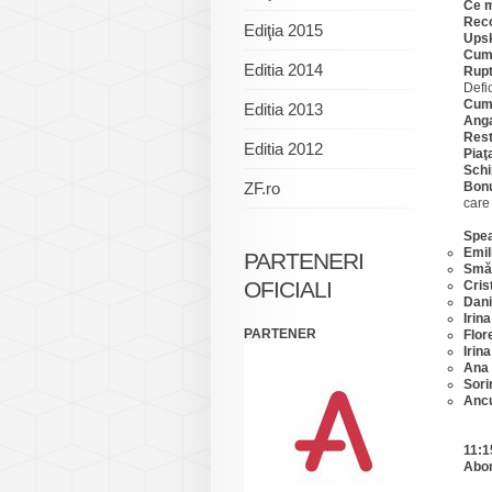
Ce m
Reco
Ediţia 2015
Upsk
Cum
Editia 2014
Rupt
Defic
Cum 
Editia 2013
Anga
Rest
Editia 2012
Piaţ
Schi
ZF.ro
Bonu
care
Spea
Emil
PARTENERI
Smăr
OFICIALI
Cris
Dani
Irin
PARTENER
Flor
Irin
Ana 
Sori
Anc
11:1
Abo