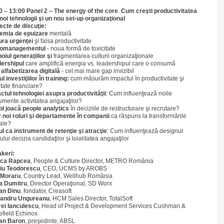
0 – 13:00 Panel 2 – The energy of the core
.
Cum creşti productivitatea
 noi tehnologii şi un nou set-up organizaţional
ecte de discuţie:
emia de epuizare
mentală
ura urgenţei
şi falsa productivitate
romanagementul
- noua formă de toxicitate
oiul generaţiilor şi
fragmentarea culturii organizaţionale
ershipul
care amplifică energia vs. leadershipul care o consumă
i alfabetizarea digitală
- cel mai mare gap invizibil
l investiţiilor în training:
cum măsurăm impactul în productivitate şi
ltate financiare?
ctul tehnologiei asupra productivităţii
: Cum influenţează noile
rumente activitatea angajaţilor?
ol joacă people analytics
în deciziile de restructurare şi recrutare?
 noi roluri şi departamente în companii
ca răspuns la transformările
ale?
ul ca instrument de retenţie şi atracţie
: Cum influenţează designul
ului decizia candidaţilor şi loialitatea angajaţilor
keri:
ica Rapcea
, People & Culture Director, METRO România
iu Teodorescu
, CEO, UCMS by AROBS
 Moraru
, Country Lead, Wellhub România
a Dumitru
, Director Operaţional, SD Worx
an Dinu
, fondator, Creasoft
xandru Ungureanu
, HCM Sales Director, TotalSoft
ei Ianculescu
, Head of Project & Development Services Cushman &
field Echinox
an Baron
, preşedinte, ABSL