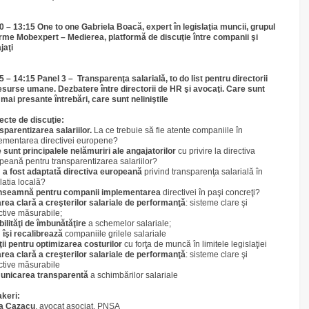
0 – 13:15 One to one
Gabriela Boacă, expert în legislaţia muncii, grupul
irme Mobexpert
– Medierea, platformă de discuţie între companii şi
jaţi
5 – 14:15 Panel 3 – Transparenţa salarială, to do list pentru directorii
esurse umane. Dezbatere între directorii de HR şi avocaţi. Care sunt
 mai presante întrebări, care sunt neliniştile
ecte de discuţie:
sparentizarea salariilor.
La ce trebuie să fie atente companiile în
ementarea directivei europene?
 sunt principalele nelămuriri ale angajatorilor
cu privire la directiva
peană pentru transparentizarea salariilor?
a fost adaptată directiva europeană
privind transparenţa salarială în
latia locală?
nseamnă pentru companii implementarea
directivei în paşi concreţi?
rea clară a creşterilor salariale de performanţă
: sisteme clare şi
ctive măsurabile;
bilităţi de îmbunătăţire
a schemelor salariale;
îşi recalibrează
companiile grilele salariale
ţii pentru optimizarea costurilor
cu forţa de muncă în limitele legislaţiei
rea clară a creşterilor salariale de performanţă
: sisteme clare şi
ctive măsurabile
nicarea transparentă
a schimbărilor salariale
keri:
a Cazacu
, avocat asociat, PNSA