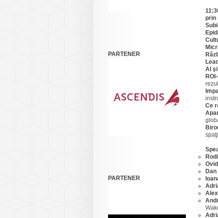
11:3
prin
Subi
Epid
Cult
Mic
PARTENER
Răzb
Lead
AI ş
ROI-u
rezu
Impa
inst
Ce r
Apar
glob
Biro
spaţi
Spea
Rod
Ovid
Dan
PARTENER
Ioan
Adri
Ale
Andr
Wake
Adri