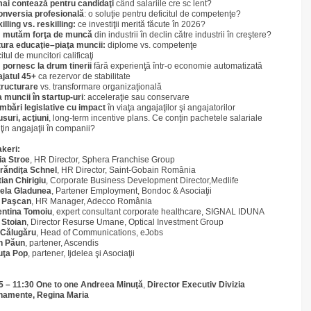
ai contează pentru candidaţi
când salariile cre sc lent?
nversia profesională
: o soluţie pentru deficitul de competenţe?
illing vs. reskilling:
ce investiţii merită făcute în 2026?
 mutăm forţa de muncă
din industrii în declin către industrii în creştere?
ura educaţie–piaţa muncii:
diplome vs. competenţe
itul de muncitori calificaţi
pornesc la drum tinerii
fără experienţă într-o economie automatizată
jatul 45+
ca rezervor de stabilitate
ructurare
vs. transformare organizaţională
a muncii în startup-uri
: acceleraţie sau conservare
mbări legislative cu impact
în viaţa angajaţilor şi angajatorilor
suri, acţiuni
, long-term incentive plans. Ce conţin pachetele salariale
 ţin angajaţii în companii?
keri:
ia Stroe
, HR Director, Sphera Franchise Group
ăndiţa Schnel
, HR Director, Saint-Gobain România
tian Chirigiu
, Corporate Business Development Director,Medlife
ela Gladunea
, Partener Employment, Bondoc & Asociaţii
a Paşcan
, HR Manager, Adecco România
entina Tomoiu
, expert consultant corporate healthcare, SIGNAL IDUNA
a Stoian
, Director Resurse Umane, Optical Investment Group
Călugăru
, Head of Communications, eJobs
n Păun
, partener, Ascendis
uţa Pop
, partener, Ijdelea şi Asociaţii
5 – 11:30 One to one Andreea Minuţă
,
Director Executiv Divizia
namente
, Regina Maria