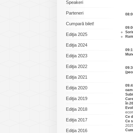
Speakeri
Parteneri
08:0
Cumpară bilet!
09:0
Sori
Ediţia 2025
Ramo
Ediţia 2024
09:1
Munc
Ediţia 2023
Ediţia 2022
09:3
(peo
Ediţia 2021
09:4
Ediţia 2020
oame
Subi
Ediţia 2019
Care
în 2
Evol
Ediţia 2018
econ
Ce d
Ediţia 2017
Ce s
202
Ediţia 2016
Cum 