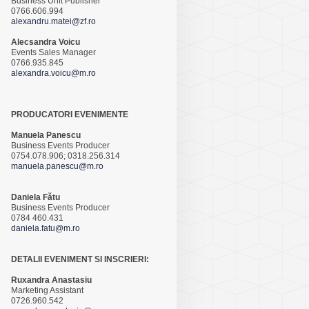
Business Unit Publisher
0766.606.994
alexandru.matei@zf.ro
Alecsandra Voicu
Events Sales Manager
0766.935.845
alexandra.voicu@m.ro
PRODUCATORI EVENIMENTE
Manuela Panescu
Business Events Producer
0754.078.906; 0318.256.314
manuela.panescu@m.ro
Daniela Fătu
Business Events Producer
0784 460.431
daniela.fatu@m.ro
DETALII EVENIMENT SI INSCRIERI:
Ruxandra Anastasiu
Marketing Assistant
0726.960.542