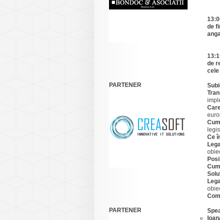
13:0
de f
anga
13:1
de r
cele
PARTENER
Subi
Tran
impl
Care
euro
Cum 
legis
Ce î
Lega
obie
Posi
Cum 
Solu
Lega
obie
Comu
PARTENER
Spea
Ioan