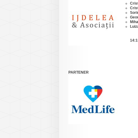
Cris
Cris
Sori
Geor
Miha
Luiz
14:1
PARTENER