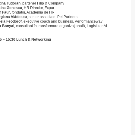
tina Tudoran
, partener Filip & Company
tina Genescu
, HR Director, Expur
n Faur
, fondator, Academia de HR
giana Vlădescu
, senior associate, PeliPartners
ela Feodorof
, executive coach and business, Performanceway
a Banyai
, consultant în transformare organizaţională, LogistikonAI
5 – 15:30 Lunch & Networking