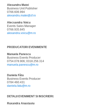
Alexandru Matei
Business Unit Publisher
0766.606.994
alexandru.matei@zf.ro
Alecsandra Voicu
Events Sales Manager
0766.935.845
alexandra.voicu@m.ro
PRODUCATORI EVENIMENTE
Manuela Panescu
Business Events Producer
0754.078.906; 0318.256.314
manuela.panescu@m.ro
Daniela Fătu
Business Events Producer
0784 460.431
daniela.fatu@m.ro
DETALII EVENIMENT SI INSCRIERI:
Ruxandra Anastasiu