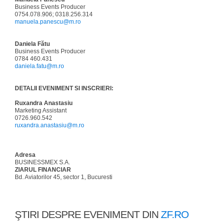
Business Events Producer
0754.078.906; 0318.256.314
manuela.panescu@m.ro
Daniela Fătu
Business Events Producer
0784 460.431
daniela.fatu@m.ro
DETALII EVENIMENT SI INSCRIERI:
Ruxandra Anastasiu
Marketing Assistant
0726.960.542
ruxandra.anastasiu@m.ro
Adresa
BUSINESSMEX S.A.
ZIARUL FINANCIAR
Bd. Aviatorilor 45, sector 1, Bucuresti
ŞTIRI DESPRE EVENIMENT DIN
ZF.RO