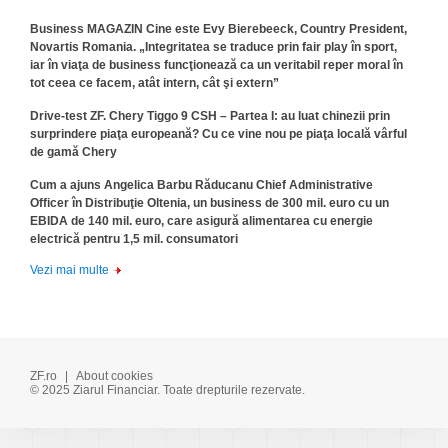
Business MAGAZIN Cine este Evy Bierebeeck, Country President,
Novartis Romania. „Integritatea se traduce prin fair play în sport,
iar în viaţa de business funcţionează ca un veritabil reper moral în
tot ceea ce facem, atât intern, cât şi extern”
Drive-test ZF. Chery Tiggo 9 CSH – Partea I: au luat chinezii prin
surprindere piaţa europeană? Cu ce vine nou pe piaţa locală vârful
de gamă Chery
Cum a ajuns Angelica Barbu Răducanu Chief Administrative
Officer în Distribuţie Oltenia, un business de 300 mil. euro cu un
EBIDA de 140 mil. euro, care asigură alimentarea cu energie
electrică pentru 1,5 mil. consumatori
Vezi mai multe
ZF.ro
|
About cookies
© 2025 Ziarul Financiar. Toate drepturile rezervate.