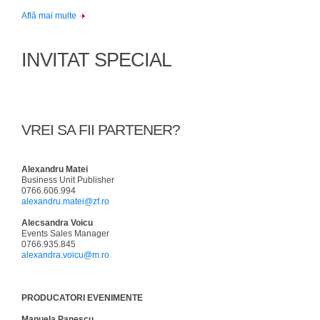
Află mai multe
INVITAT SPECIAL
VREI SA FII PARTENER?
Alexandru Matei
Business Unit Publisher
0766.606.994
alexandru.matei@zf.ro
Alecsandra Voicu
Events Sales Manager
0766.935.845
alexandra.voicu@m.ro
PRODUCATORI EVENIMENTE
Manuela Panescu