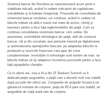
Sistemul bancar din România se caracterizează acum printr-o
stabilitate ridicată, având în vedere indicatorii de capitalizare,
solvabilitate şi lichiditate înregistraţi. Presiunile de consolidare ale
sistemului bancar românesc vor continua, având în vedere că
băncile trebuie să aibă o masă mai mare de active, clienţi şi
business pentru a face faţă reglementărilor din piaţă. Cum va
continua consolidarea sistemului bancar, vom vedea. De
asemenea, schimbările tehnologice din piaţă, atât din sistemul
bancar, cât şi din societate, pun presiune imensă pe digitalizarea
şi automatizarea operaţiunilor bancare, pe adaptarea băncilor la
produsele şi serviciile financiare care apar din zone
complementare. Investiţiile în tehnologie sunt extrem de mari, iar
băncile trebuie să îşi adapteze încontinuu procesele pentru a face
faţă aşteptărilor clienţilor.
Ca în ultimii ani, ziua a III-a din ZF Bankers Summit va fi
dedicată pieţei asigurărilor, o piaţă care a devenit mult mai stabilă
după şocurile din ultimii ani. Companiile de asigurări încearcă să
găsească motoare de creştere, piaţa de RCA pare mai stabilă, iar
asigurările de viaţă arată rate de creştere.