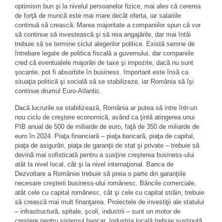
optimism bun şi la nivelul persoanelor fizice, mai ales că cererea
de forţă de muncă este mai mare decât oferta, iar salariile
continuă să crească. Marea majoritate a companiilor spun că vor
să continue să investească şi să reia angajările, dar mai întâi
trebuie să se termine ciclul alegerilor politice. Există semne de
întrebare legate de politica fiscală a guvernului, dar companiile
cred că eventualele majorări de taxe şi impozite, dacă nu sunt
şocante, pot fi absorbite în business. Important este însă ca
situaţia politică şi socială să se stabilizeze, iar România să îşi
continue drumul Euro-Atlantic.
Dacă lucrurile se stabilizează, România ar putea să intre într-un
nou ciclu de creştere economică, având ca ţintă atingerea unui
PIB anual de 500 de miliarde de euro, faţă de 350 de miliarde de
euro în 2024. Piaţa financiară – piaţa bancară, piaţa de capital,
piaţa de asigurări, piaţa de garanţii de stat şi private – trebuie să
devină mai sofisticată pentru a susţine creşterea business-ului
atât la nivel local, cât şi la nivel internaţional. Banca de
Dezvoltare a României trebuie să preia o parte din garanţiile
necesare creşterii business-ului românesc. Băncile comerciale,
atât cele cu capital românesc, cât şi cele cu capital străin, trebuie
să crească mai mult finanţarea. Proiectele de investiţii ale statului
– infrastructură, spitale, şcoli, industrii – sunt un motor de
creştere pentru sistemul bancar. Industria locală trebuie susţinută