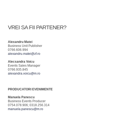
VREI SA FII PARTENER?
Alexandru Matei
Business Unit Publisher
0766.606.994
alexandru.matei@zf.ro
Alecsandra Voicu
Events Sales Manager
0766.935.845
alexandra.voicu@m.ro
PRODUCATORI EVENIMENTE
Manuela Panescu
Business Events Producer
0754.078.906; 0318.256.314
manuela.panescu@m.ro