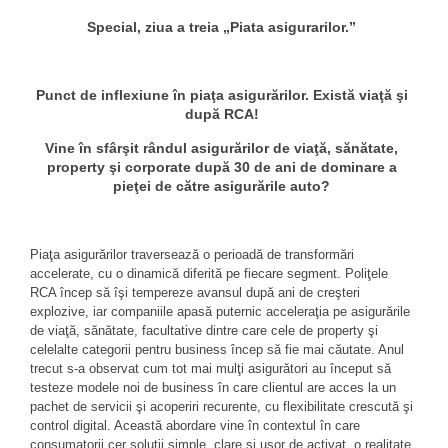
Special, ziua a treia „Piata asigurarilor.”
Punct de inflexiune în piaţa asigurărilor. Există viaţă şi
după RCA!
Vine în sfârşit rândul asigurărilor de viaţă, sănătate,
property şi corporate după 30 de ani de dominare a
pieţei de către asigurările auto?
Piaţa asigurărilor traversează o perioadă de transformări
accelerate, cu o dinamică diferită pe fiecare segment. Poliţele
RCA încep să îşi tempereze avansul după ani de creşteri
explozive, iar companiile apasă puternic acceleraţia pe asigurările
de viaţă, sănătate, facultative dintre care cele de property şi
celelalte categorii pentru business încep să fie mai căutate. Anul
trecut s-a observat cum tot mai mulţi asigurători au început să
testeze modele noi de business în care clientul are acces la un
pachet de servicii şi acoperiri recurente, cu flexibilitate crescută şi
control digital. Această abordare vine în contextul în care
consumatorii cer soluţii simple, clare şi uşor de activat, o realitate