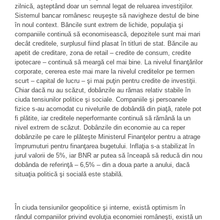
zilnică, aşteptând doar un semnal legat de reluarea investiţiilor.
Sistemul bancar românesc reuşeşte să navigheze destul de bine
în noul context. Băncile sunt extrem de lichide, populaţia şi
companiile continuă să economisească, depozitele sunt mai mari
decât creditele, surplusul fiind plasat în titluri de stat. Băncile au
apetit de creditare, zona de retail – credite de consum, credite
ipotecare – continuă să meargă cel mai bine. La nivelul finanţărilor
corporate, cererea este mai mare la nivelul creditelor pe termen
scurt – capital de lucru – şi mai puţin pentru credite de investiţii.
Chiar dacă nu au scăzut, dobânzile au rămas relativ stabile în
ciuda tensiunilor politice şi sociale. Companiile şi persoanele
fizice s-au acomodat cu nivelurile de dobândă din piaţă, ratele pot
fi plătite, iar creditele neperformante continuă să rămână la un
nivel extrem de scăzut. Dobânzile din economie au ca reper
dobânzile pe care le plăteşte Ministerul Finanţelor pentru a atrage
împrumuturi pentru finanţarea bugetului. Inflaţia s-a stabilizat în
jurul valorii de 5%, iar BNR ar putea să înceapă să reducă din nou
dobânda de referinţă – 6,5% – din a doua parte a anului, dacă
situaţia politică şi socială este stabilă.
În ciuda tensiunilor geopolitice şi interne, există optimism în
rândul companiilor privind evoluţia economiei româneşti, există un