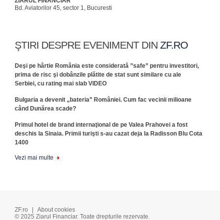
ZIARUL FINANCIAR
Bd. Aviatorilor 45, sector 1, Bucuresti
ŞTIRI DESPRE EVENIMENT DIN
ZF.RO
Deşi pe hârtie România este considerată ”safe” pentru investitori,
prima de risc şi dobânzile plătite de stat sunt similare cu ale
Serbiei, cu rating mai slab VIDEO
Bulgaria a devenit „bateria” României. Cum fac vecinii milioane
când Dunărea scade?
​Primul hotel de brand internaţional de pe Valea Prahovei a fost
deschis la Sinaia. Primii turişti s-au cazat deja la Radisson Blu Cota
1400
Vezi mai multe
ZF.ro
|
About cookies
© 2025 Ziarul Financiar. Toate drepturile rezervate.