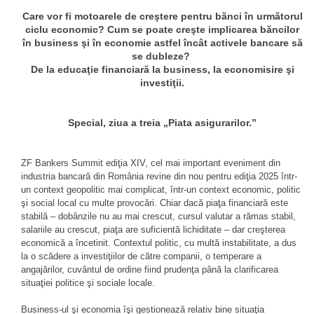
Care vor fi motoarele de creştere pentru bănci în următorul
ciclu economic? Cum se poate creşte implicarea băncilor
în business şi în economie astfel încât activele bancare să
se dubleze?
De la educaţie financiară la business, la economisire şi
investiţii.
Special, ziua a treia „Piata asigurarilor.”
ZF Bankers Summit ediţia XIV, cel mai important eveniment din
industria bancară din România revine din nou pentru ediţia 2025 într-
un context geopolitic mai complicat, într-un context economic, politic
şi social local cu multe provocări. Chiar dacă piaţa financiară este
stabilă – dobânzile nu au mai crescut, cursul valutar a rămas stabil,
salariile au crescut, piaţa are suficientă lichiditate – dar creşterea
economică a încetinit. Contextul politic, cu multă instabilitate, a dus
la o scădere a investiţiilor de către companii, o temperare a
angajărilor, cuvântul de ordine fiind prudenţa până la clarificarea
situaţiei politice şi sociale locale.
Business-ul şi economia îşi gestionează relativ bine situaţia