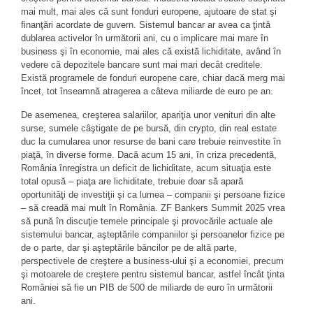
mai mult, mai ales că sunt fonduri europene, ajutoare de stat şi
finanţări acordate de guvern. Sistemul bancar ar avea ca ţintă
dublarea activelor în următorii ani, cu o implicare mai mare în
business şi în economie, mai ales că există lichiditate, având în
vedere că depozitele bancare sunt mai mari decât creditele.
Există programele de fonduri europene care, chiar dacă merg mai
încet, tot înseamnă atragerea a câteva miliarde de euro pe an.
De asemenea, creşterea salariilor, apariţia unor venituri din alte
surse, sumele câştigate de pe bursă, din crypto, din real estate
duc la cumularea unor resurse de bani care trebuie reinvestite în
piaţă, în diverse forme. Dacă acum 15 ani, în criza precedentă,
România înregistra un deficit de lichiditate, acum situaţia este
total opusă – piaţa are lichiditate, trebuie doar să apară
oportunităţi de investiţii şi ca lumea – companii şi persoane fizice
– să creadă mai mult în România. ZF Bankers Summit 2025 vrea
să pună în discuţie temele principale şi provocările actuale ale
sistemului bancar, aşteptările companiilor şi persoanelor fizice pe
de o parte, dar şi aşteptările băncilor pe de altă parte,
perspectivele de creştere a business-ului şi a economiei, precum
şi motoarele de creştere pentru sistemul bancar, astfel încât ţinta
României să fie un PIB de 500 de miliarde de euro în următorii
ani.