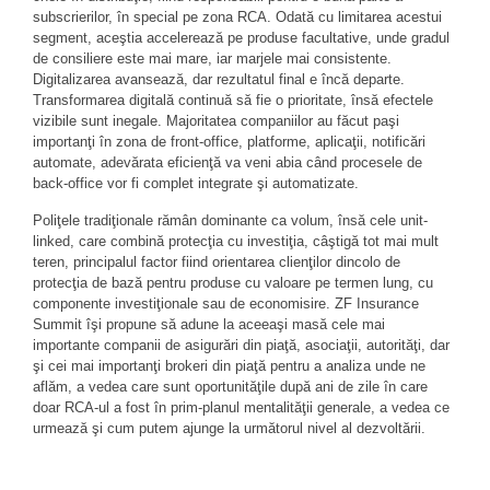
subscrierilor, în special pe zona RCA. Odată cu limitarea acestui
segment, aceştia accelerează pe produse facultative, unde gradul
de consiliere este mai mare, iar marjele mai consistente.
Digitalizarea avansează, dar rezultatul final e încă departe.
Transformarea digitală continuă să fie o prioritate, însă efectele
vizibile sunt inegale. Majoritatea companiilor au făcut paşi
importanţi în zona de front-office, platforme, aplicaţii, notificări
automate, adevărata eficienţă va veni abia când procesele de
back-office vor fi complet integrate şi automatizate.
Poliţele tradiţionale rămân dominante ca volum, însă cele unit-
linked, care combină protecţia cu investiţia, câştigă tot mai mult
teren, principalul factor fiind orientarea clienţilor dincolo de
protecţia de bază pentru produse cu valoare pe termen lung, cu
componente investiţionale sau de economisire. ZF Insurance
Summit îşi propune să adune la aceeaşi masă cele mai
importante companii de asigurări din piaţă, asociaţii, autorităţi, dar
şi cei mai importanţi brokeri din piaţă pentru a analiza unde ne
aflăm, a vedea care sunt oportunităţile după ani de zile în care
doar RCA-ul a fost în prim-planul mentalităţii generale, a vedea ce
urmează şi cum putem ajunge la următorul nivel al dezvoltării.