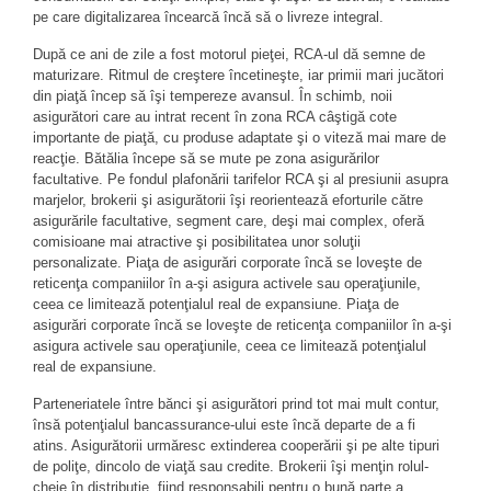
pe care digitalizarea încearcă încă să o livreze integral.
După ce ani de zile a fost motorul pieţei, RCA-ul dă semne de
maturizare. Ritmul de creştere încetineşte, iar primii mari jucători
din piaţă încep să îşi tempereze avansul. În schimb, noii
asigurători care au intrat recent în zona RCA câştigă cote
importante de piaţă, cu produse adaptate şi o viteză mai mare de
reacţie. Bătălia începe să se mute pe zona asigurărilor
facultative. Pe fondul plafonării tarifelor RCA şi al presiunii asupra
marjelor, brokerii şi asigurătorii îşi reorientează eforturile către
asigurările facultative, segment care, deşi mai complex, oferă
comisioane mai atractive şi posibilitatea unor soluţii
personalizate. Piaţa de asigurări corporate încă se loveşte de
reticenţa companiilor în a-şi asigura activele sau operaţiunile,
ceea ce limitează potenţialul real de expansiune. Piaţa de
asigurări corporate încă se loveşte de reticenţa companiilor în a-şi
asigura activele sau operaţiunile, ceea ce limitează potenţialul
real de expansiune.
Parteneriatele între bănci şi asigurători prind tot mai mult contur,
însă potenţialul bancassurance-ului este încă departe de a fi
atins. Asigurătorii urmăresc extinderea cooperării şi pe alte tipuri
de poliţe, dincolo de viaţă sau credite. Brokerii îşi menţin rolul-
cheie în distribuţie, fiind responsabili pentru o bună parte a